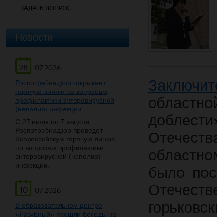
ЗАДАТЬ ВОПРОС
Новости
28
07.2026
Заключи
Роспотребнадзор открывает
горячую линию по вопросам
област
профилактики энтеровирусной
(неполио) инфекции
доблест
С 27 июля по 7 августа
Роспотребнадзор проведет
Отечес
Всероссийскую горячую линию
по вопросам профилактики
областн
энтеровирусной (неполио)
инфекции.
было пос
Отечест
10
07.2026
горьков
В образовательном центре
«Лазурный» прошли беседы на