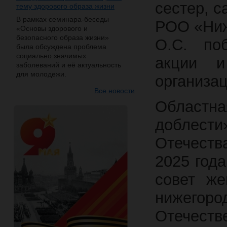
сестер, с
тему здорового образа жизни
В рамках семинара-беседы
РОО «Ниж
«Основы здорового и
безопасного образа жизни»
О.С. поб
была обсуждена проблема
социально значимых
акции и
заболеваний и её актуальность
для молодежи.
организац
Все новости
Област
доблест
Отечеств
2025 год
совет ж
нижегор
Отечеств