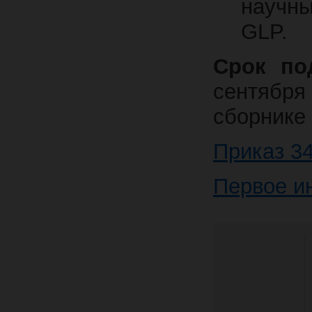
научн
GLP.
Срок по
сентября
сборнике 
Приказ 3
Первое и