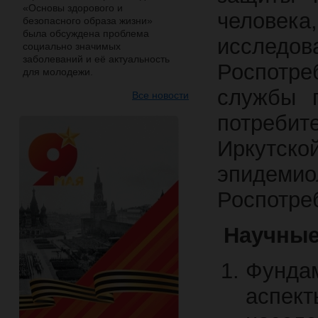
«Основы здорового и
челове
безопасного образа жизни»
была обсуждена проблема
исследов
социально значимых
заболеваний и её актуальность
Роспотре
для молодежи.
службы 
Все новости
потребит
Иркутско
эпидеми
Роспотре
Научные
Фундам
аспе