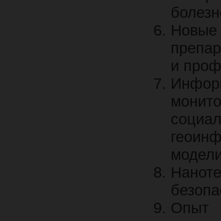
болезн
Новые
препар
и проф
Информ
монит
социа
геои
модел
Наноте
безопа
Опыт 