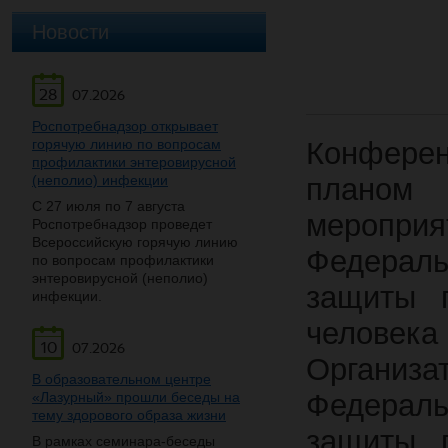
Новости
28
07.2026
Роспотребнадзор открывает
горячую линию по вопросам
Конферен
профилактики энтеровирусной
(неполио) инфекции
планом
С 27 июля по 7 августа
меропри
Роспотребнадзор проведет
Всероссийскую горячую линию
Федерал
по вопросам профилактики
энтеровирусной (неполио)
защиты п
инфекции.
челове
10
07.2026
Организ
В образовательном центре
Федерал
«Лазурный» прошли беседы на
тему здорового образа жизни
защиты п
В рамках семинара-беседы