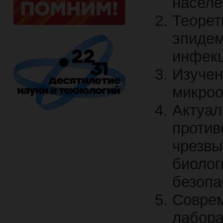
населе
Теоре
эпид
инфек
Изуче
микроо
Акту
против
чрезв
биол
безопа
Совр
лабор