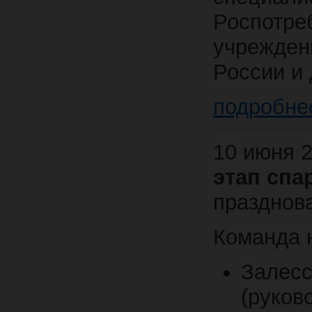
Роспотре
учрежден
России и 
подробне
10 июня 
этап спа
празднов
Команда н
Залесс
(руков