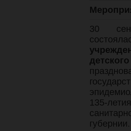
Меропри
30 сен
состо
учрежд
детског
празднов
госуд
эпидемио
135-лет
санитар
губернии