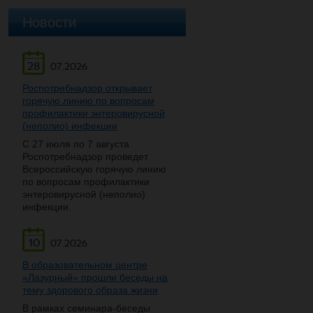
Новости
28
07.2026
Роспотребнадзор открывает
горячую линию по вопросам
профилактики энтеровирусной
(неполио) инфекции
С 27 июля по 7 августа
Роспотребнадзор проведет
Всероссийскую горячую линию
по вопросам профилактики
энтеровирусной (неполио)
инфекции.
10
07.2026
В образовательном центре
«Лазурный» прошли беседы на
тему здорового образа жизни
В рамках семинара-беседы