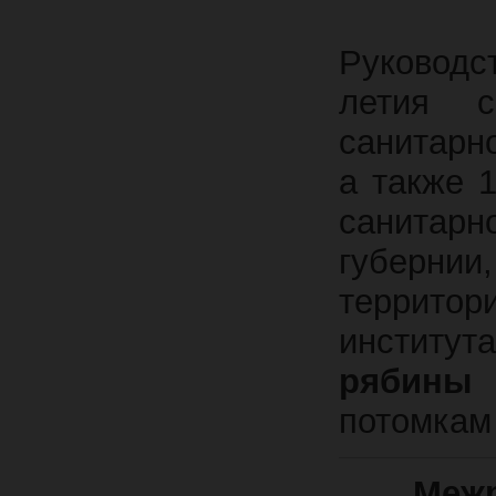
Руководс
летия со
санитарн
а также 
санитар
губернии
территор
институт
рябины
н
потомкам
Межр