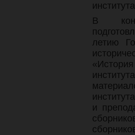
института
В конф
подготов
летию Го
историче
«История
институт
материа
институт
и препода
сборни
сборнико