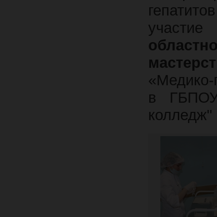
гепатит
участие
областн
мастерст
«Медико-
в ГБПОУ
колледж" 