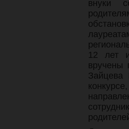
внуки с
родителя
обстановк
лауреа
регионал
12 лет 
вручены 
Зайцева 
конкур
направле
сотрудн
родителе