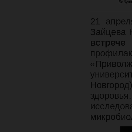
Бабуш
21 апрел
Зайцева 
встрече
профила
«Приволж
универси
Новгоро
здоров
исследов
микробио