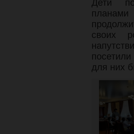
Дети по
планами 
продолж
своих р
напутств
посетили
для них б