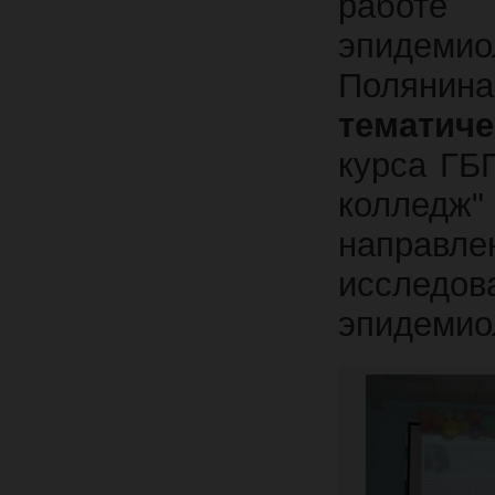
работе 
эпидемио
Поляни
тематиче
курса ГБ
коллед
направ
исследо
эпидемио