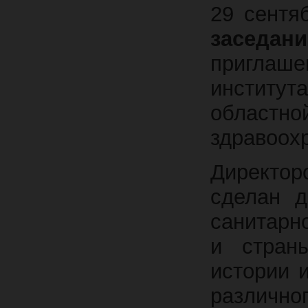
29 сентя
заседан
приглаш
институ
областно
здравоох
Директо
сделан д
санитарн
и стран
истории 
различно