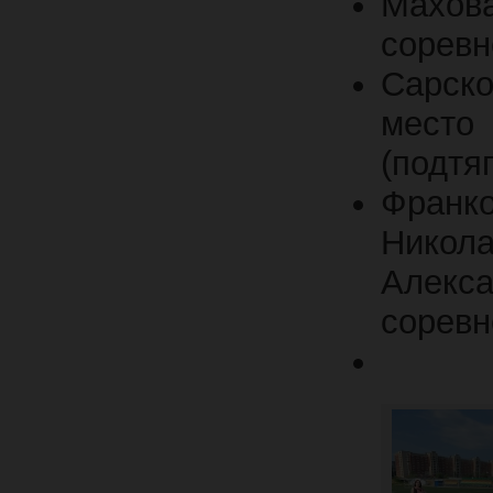
Махова
соревн
Сарско
место 
(подтя
Франко
Никола
Алекса
соревн