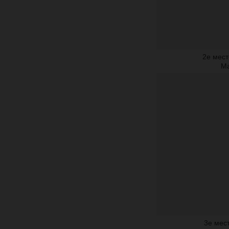
2е мест
Ма
3е мес