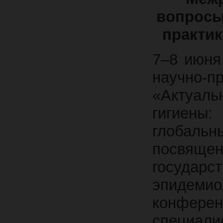
вопросы
практик
7–8 июня
научно
«Актуал
гигиены
глобальн
посвяще
госуд
эпидемио
конфер
специа