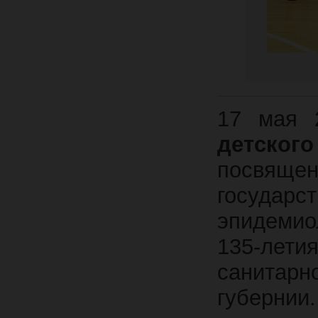
17 мая 
детского
посвящен
госуд
эпидемио
135-лет
санитар
губернии.