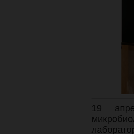
19 апре
микробиол
лабора