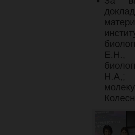
За
в
докла
матери
инстит
биолог
Е.Н.,
биолог
Н.А,;
молеку
Колесн