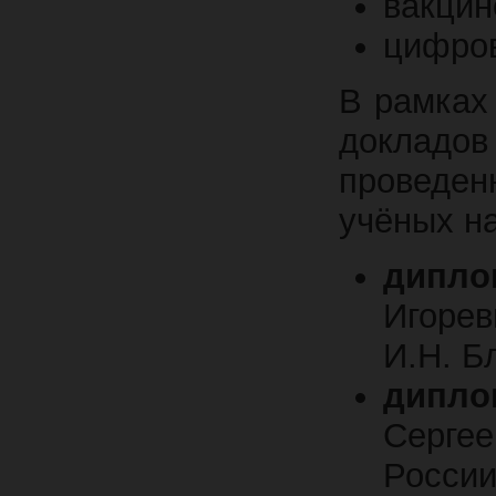
вакцин
цифров
В рамках
докладо
проведе
учёных н
дипло
Игоре
И.Н. Б
дипло
Серге
Росси