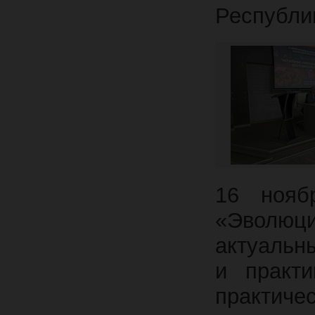
Республи
16 нояб
«Эволю
актуальн
и практи
практиче