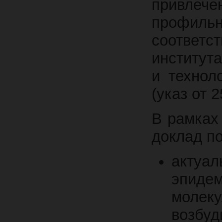
привлеч
профиль
соотве
институт
и технол
(указ от 
В рамках
доклад п
актуа
эпид
молеку
возбуд