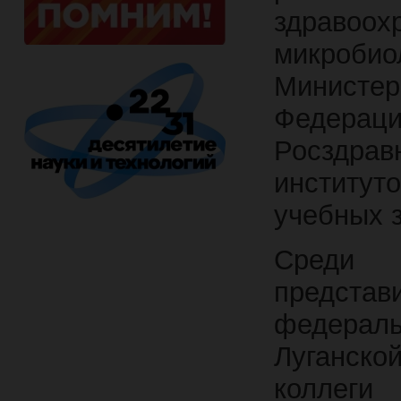
здраво
микробио
Министер
Федер
Росздрав
институ
учебных з
Среди 
предст
федераль
Луганск
коллеги