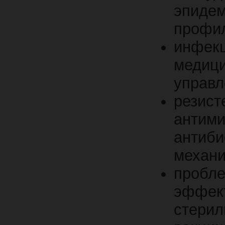
эпид
профил
инфе
меди
управл
резис
антими
антиби
механи
пробл
эффе
стерил