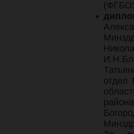
(ФГБО
дипло
Алек
Минз
Никол
И.Н.Бл
Татьян
отдел 
облас
райо
Богор
Минздр