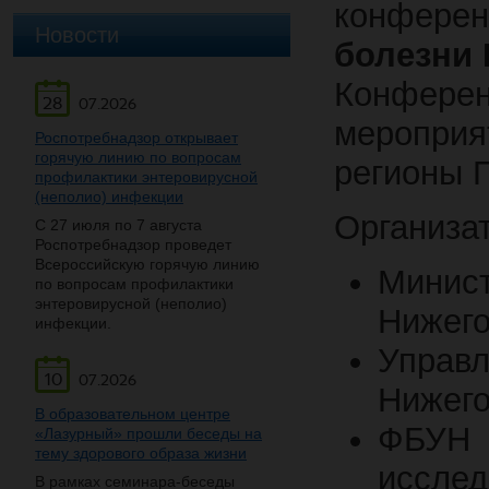
конфере
Новости
болезни 
Конфере
28
07.2026
меропри
Роспотребнадзор открывает
горячую линию по вопросам
регионы 
профилактики энтеровирусной
(неполио) инфекции
Организа
С 27 июля по 7 августа
Роспотребнадзор проведет
Всероссийскую горячую линию
Мини
по вопросам профилактики
энтеровирусной (неполио)
Нижего
инфекции.
Упра
10
07.2026
Нижего
В образовательном центре
ФБУН
«Лазурный» прошли беседы на
тему здорового образа жизни
исслед
В рамках семинара-беседы