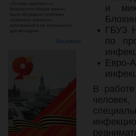
«Основы здорового и
и мик
безопасного образа жизни»
была обсуждена проблема
Блохин
социально значимых
заболеваний и её актуальность
ГБУЗ Н
для молодежи.
по пр
Все новости
инфек
Евро
инфек
В работе
человек
специал
инфекц
реани