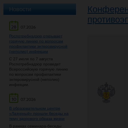
Конферен
Новости
противоэ
28
07.2026
Роспотребнадзор открывает
горячую линию по вопросам
профилактики энтеровирусной
(неполио) инфекции
С 27 июля по 7 августа
Роспотребнадзор проведет
Всероссийскую горячую линию
по вопросам профилактики
энтеровирусной (неполио)
инфекции.
10
07.2026
В образовательном центре
«Лазурный» прошли беседы на
тему здорового образа жизни
В рамках семинара-беседы