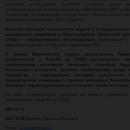
когортном исследовании EuroSIDA, основной целью ко
антиретровирусной терапии на исходы заболевания у ВИЧ-инф
Руководство исследованием осуществляет Копенгагенская п
оргкомитета инициативы «ВИЧ в Европе».
Институт проводит мероприятия недели в сотрудничестве
медицинской академией и Нижегородским областным цент
СПИД и инфекционными заболеваниями.
Информация и м
разосланы в центры СПИД всех территорий ПФО.
В рамках Европейской недели тестирования Прив
профилактике и борьбе со СПИД организованы ле
современному состоянию проблемы, способам преду
безопасного поведения, включая профилактику среди 
знакомству с современными методами диагностики 
предоставлена возможность пройти анонимное бесплатно
методом с индивидуальным дотестовым и послетестовым 
По всем интересующим вопросам вы можете обратиться 
профилактике и борьбе со СПИД:
469-79-13
469-79-18
Иванова Наталья Игоревна
E-mail:
prokaids
@
mail.ru