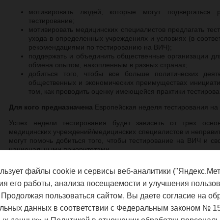
мотивировать людей, которые могут подвергаться 
тестирование;
мотивировать медицинских специалистов предлагать тес
ухода в определенных учреждениях и условиях (в соотв
рекомендациями по тестированию на ВИЧ);
поддержать и объединить общественные организации дл
обмена опытом, накопленным в разных странах;
добиться того, чтобы все больше политических дея
общественных и экономических преимуществах инициати
том, как проводить оценку имеющейся практики тестирова
Для кого предназначена
Европейская неделя тестирования на
Успех недели тестирования будет зависеть от трех основ
медицинских учреждений/медицинских специалистов и неправит
могут помочь добиться того, чтобы тестирование на ВИЧ и с
национальными приоритетами.
Европейскую неделю тестирования координирует ин
льзует файлы cookie и сервисы веб-аналитики ("Яндекс.Мет
заинтересованным странам, организациям и лицам из Евро
реализовать мероприятия в ходе недели и поддержать диалог 
ия его работы, анализа посещаемости и улучшения пользов
В то время как инициатива «ВИЧ в Европе» оказывает помощь 
 Продолжая пользоваться сайтом, Вы даете согласие на об
первой Европейской недели тестирования на ВИЧ, сами меропр
льных данных в соответствии с Федеральным законом № 1
партнерами, принимающими в ней участие.