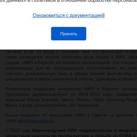
ых данных» и Политикой в отношении обработки персональ
"ВИЧ в Европе" (HIV in Europe) – общеевр
Брюсселе в 2007 году. На базе этой пл
мероприятиями с целью стимулирования 
Ознакомиться с документацией
инфекции в Европе. Инициативой руководи
которую входят представители гражданско
специалисты здравоохранения и предста
Принять
Европы.
Общая цель инициативы «ВИЧ в Европе» – обеспечить бол
систему услуг по уходу и лечению, чем это происходит в на
также проводится анализ снижения доли людей с ВИЧ, об
стадии. «ВИЧ в Европе» не является организацией. Это специа
информацию для ее последующего использования на практ
укрепить доказательную базу в сфере ранней диагностики и
специалистов в сфере клинической работы, адвокации и общес
Финансовую поддержку инициативе «ВИЧ в Европе» оказыв
Программы здравоохранения на 2008-2013 годы, Шведский
компании Gilead Sciences, Merck, Tibotec, Pfizer, Schering-Plough
Myers Squibb, GlaxoSmithKline, ViiV Healthcare.
Более подробно об инициативе «ВИЧ в Европе» и проектах 
сайте
www.hiveurope.eu
.
С 2012 года
Нижегородский НИИ эпидемиологии и микроб
областным центром по профилактике и борьбе со СПИД и