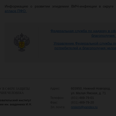
Информацию о развитии эпидемии ВИЧ-инфекции в округе
атласе ПФО.
Федеральная служба по надзору в сф
благополучия
Управление Федеральной службы по
потребителей и благополучия чело
Адрес:
603950, Нижний Новгород,
У В СФЕРЕ ЗАЩИТЫ
УЧИЯ ЧЕЛОВЕКА
ул. Малая Ямская, д. 71
Телефон:
(831)
469-79-01
овательский институт
Факс:
(831)
469-79-20
и им. академика И.Н.
Эл. почта:
nniiem
@
yandex.ru