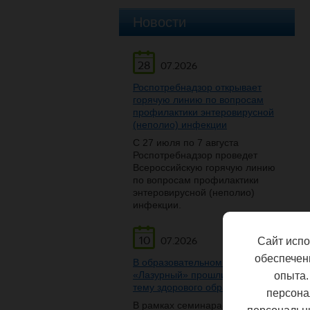
Новости
28
07.2026
Роспотребнадзор открывает
горячую линию по вопросам
профилактики энтеровирусной
(неполио) инфекции
С 27 июля по 7 августа
Роспотребнадзор проведет
Всероссийскую горячую линию
по вопросам профилактики
энтеровирусной (неполио)
инфекции.
10
Сайт испо
07.2026
обеспечен
В образовательном центре
«Лазурный» прошли беседы на
опыта.
тему здорового образа жизни
персона
В рамках семинара-беседы