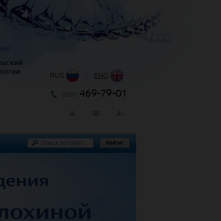
уки
льский
логии
RUS
|
ENG
469-79-01
(831)
Найти!