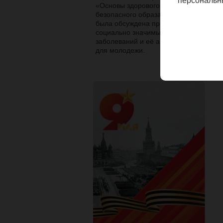
персональн
«Основы здорового и
безопасного образа жизни»
была обсуждена проблема
социально значимых
заболеваний и её актуальность
для молодежи.
Все новости