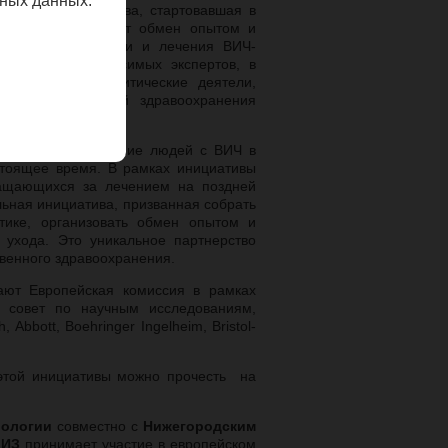
ных данных.
опейская инициатива, стартовавшая в
атформы происходит обмен опытом и
ранней диагностики и лечения ВИЧ-
т группа независимых экспертов, в
го общества, политические деятели,
вители учреждений здравоохранения
ее раннее обращение людей с ВИЧ в
стоящее время. В рамках инициативы
ращающихся за лечением на поздней
льная инициатива, призванная собрать
ике, организовать обмен опытом и
 ухода. Это уникальное партнерство
твенного здравоохранения.
ают Европейская комиссия в рамках
 совет по научным исследованиям,
, Abbott, Boehringer Ingelheim, Bristol-
этой инициативы можно прочесть на
иологии
совместно с
Нижегородским
 ИЗ
принимает участие в европейском