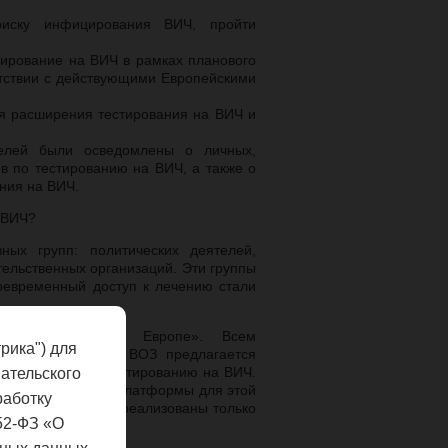
риску инфицирования ВИЧ, пройти
тирование на ВИЧ в рамках планового
етствии с действующими Европейскими
я расширения тестирования на ВИЧ и
телей были осведомлены о личных,
в по тестированию на ВИЧ, а также о
ния на ВИЧ.
 ВИЧ?
ных групп: политических деятелей,
ельственных организаций. Эти группы
воевременный доступ к лечению стали
ициатива «ВИЧ в Европе». Всем
рика") для
пейского региона ВОЗ предлагается
для содействия тестированию на ВИЧ.
ательского
в предоставлении платформы для этой
работку
иятия могут быть реализованы только
52-ФЗ «О