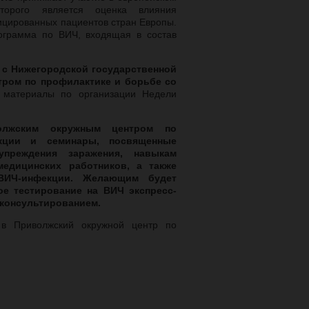
торого является оценка влияния
ицированных пациентов стран Европы.
рограмма по ВИЧ, входящая в состав
 с Нижегородской государственной
ром по профилактике и борьбе со
атериалы по организации Недели
олжским окружным центром по
кции и семинары, посвященные
преждения заражения, навыкам
медицинских работников, а также
ВИЧ-инфекции. Желающим будет
е тестирование на ВИЧ экспресс-
консультированием.
в Приволжский окружной центр по