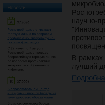
микробиол
Новости
Роспотре
научно-п
28
07.2026
"Инновац
Роспотребнадзор открывает
горячую линию по вопросам
противоэ
профилактики энтеровирусной
(неполио) инфекции
посвящен
С 27 июля по 7 августа
Роспотребнадзор проведет
В рамках
Всероссийскую горячую линию
по вопросам профилактики
лучший д
энтеровирусной (неполио)
инфекции.
Подробна
10
07.2026
В образовательном центре
«Лазурный» прошли беседы на
тему здорового образа жизни
В рамках семинара-беседы