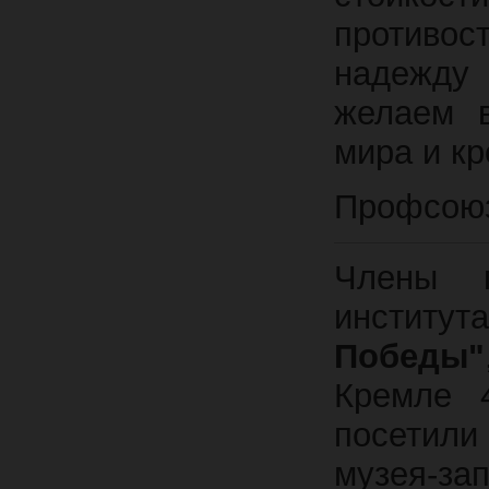
противос
надежду
желаем в
мира и к
Профсоюз
Члены п
институ
Победы"
Кремле 
посетили 
музея-за