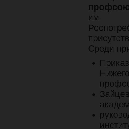
профсою
им. а
Роспот
присутст
Среди пр
Прик
Нижег
профсо
Зайцев
академ
руков
инстит