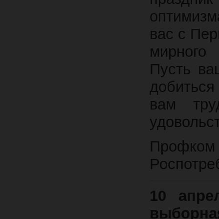
оптимизм
вас с Пер
мирного 
Пусть ва
добиться
вам тру
удовол
Профком
Роспотре
10 апре
выборн