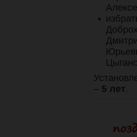
Алексе
избра
Добро
Дмитр
Юрьев
Цыгано
Установл
–
5 лет
.