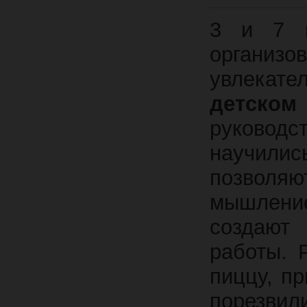
3 и 7 и
организо
увлекате
детско
руковод
научились
позволя
мышлени
создают
работы. 
пиццу, п
порезвили