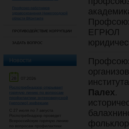
профсою
Профсоюз работников
академик
здравоохранения Нижегородской
области ВКонтакте
Профсоюз
ЕГРЮЛ (
ПРОТИВОДЕЙСТВИЕ КОРРУПЦИИ
юридичес
ЗАДАТЬ ВОПРОС
Новости
Профсою
орган
28
07.2026
институ
Роспотребнадзор открывает
Палех
. 
горячую линию по вопросам
профилактики энтеровирусной
истори
(неполио) инфекции
С 27 июля по 7 августа
балахн
Роспотребнадзор проведет
Всероссийскую горячую линию
фольклор
по вопросам профилактики