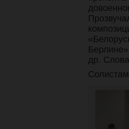
довоен
Прозвуча
композиц
«Белорус
Берлине»
др. Слова
Солистам