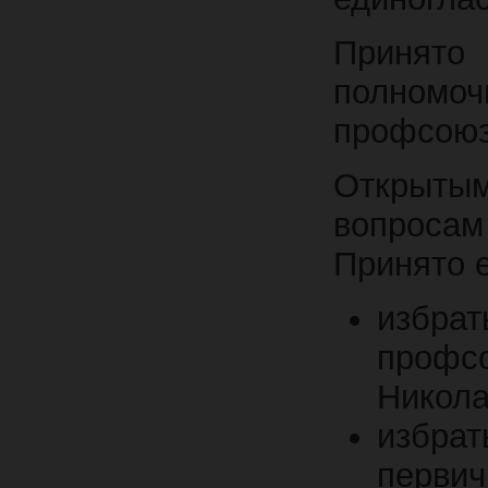
Принято
полномо
профсоюз
Открытым
вопроса
Принято 
избр
профсо
Никола
избра
перви