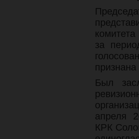
Председ
предста
комитета
за перио
голосов
признана
Был зас
ревизион
организац
апреля 2
КРК Соло
единоглас