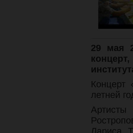
29 мая 
концерт
институ
Концерт 
летней г
Артисты
Ростропо
Лариса Т