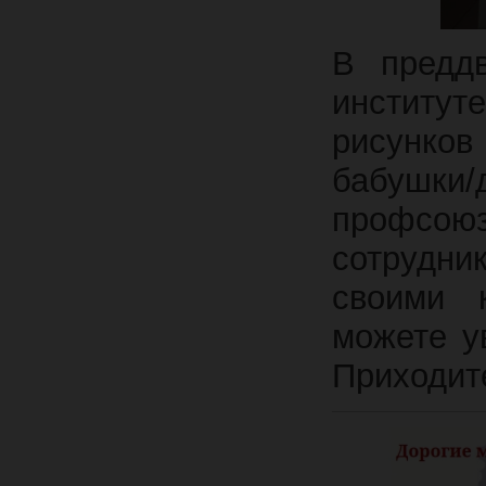
В предд
институ
рисунко
бабушк
профсо
сотрудни
своими 
можете у
Приходит