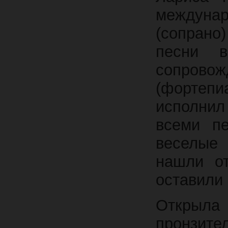
междуна
(сопрано)
песни 
сопров
(фортеп
исполнил
всеми пе
веселые 
нашли от
оставили
Открыл
пронзите