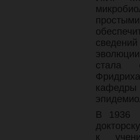
микроби
просты
обеспеч
сведени
эволюци
стала 
Фридриха
кафедр
эпидемио
В 1936
докторск
к учен