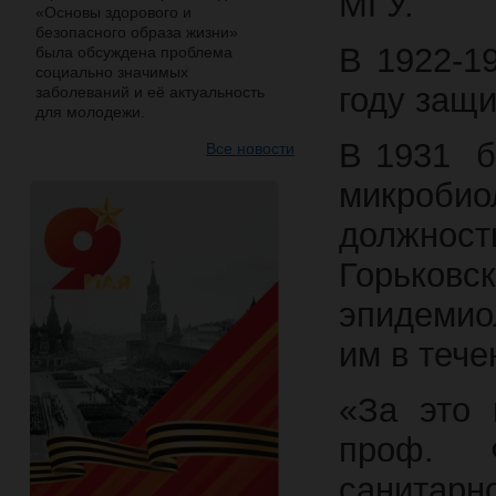
МГУ.
«Основы здорового и
безопасного образа жизни»
В 1922-1
была обсуждена проблема
социально значимых
году защ
заболеваний и её актуальность
для молодежи.
В 1931 б
Все новости
микроби
должно
Горько
эпидемио
им в тече
«За это 
проф. 
санитарн