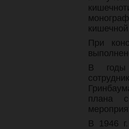
кишечнот
моногра
кишечной
При конс
выполнено
В годы 
сотрудни
Гринбаум
плана с
мероприя
В 1946 г