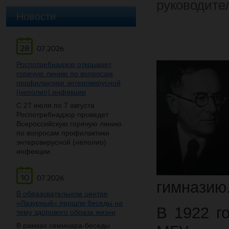
руководите
Новости
28
07.2026
Роспотребнадзор открывает
горячую линию по вопросам
профилактики энтеровирусной
(неполио) инфекции
С 27 июля по 7 августа
Роспотребнадзор проведет
Всероссийскую горячую линию
по вопросам профилактики
энтеровирусной (неполио)
инфекции.
10
07.2026
гимназию
В образовательном центре
«Лазурный» прошли беседы на
В 1922 г
тему здорового образа жизни
В рамках семинара-беседы