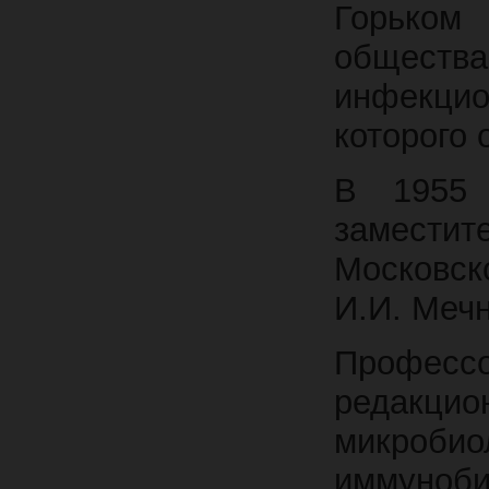
Горьком
общества
инфекцио
которого 
В 1955 
заместит
Московско
И.И. Мечн
Професс
редакц
микроб
иммуноби