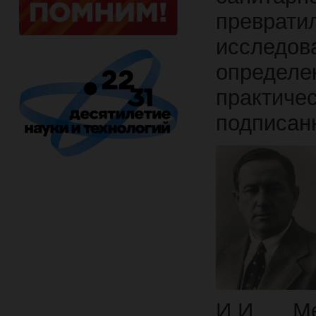
превра
исследов
определе
практиче
подписан
И.И. М