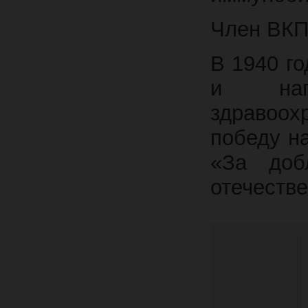
Член ВКП 
В 1940 го
и нагр
здравоох
победу на
«За доб
отечестве