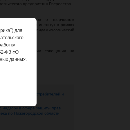
дезического предприятия Росреестра.
щания и договоров о творческом
субъектов округа в институт в рамках
 – электронный эпидемиологический
рика") для
ательского
работку
ескими материалами совещания на
52-ФЗ «О
 институте.
ных данных.
ере защиты прав потребителей и
 человека
 надзору в сфере защиты прав
века по Нижегородской области