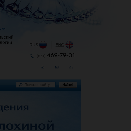
уки
льский
логии
RUS
|
ENG
469-79-01
(831)
Найти!