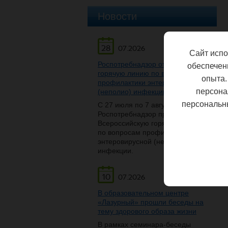
Новости
28
07.2026
Сайт испо
Роспотребнадзор открывает
обеспечен
горячую линию по вопросам
опыта.
профилактики энтеровирусной
персона
(неполио) инфекции
персональн
С 27 июля по 7 августа
Роспотребнадзор проведет
Всероссийскую горячую линию
по вопросам профилактики
энтеровирусной (неполио)
инфекции.
10
07.2026
В образовательном центре
«Лазурный» прошли беседы на
тему здорового образа жизни
В рамках семинара-беседы