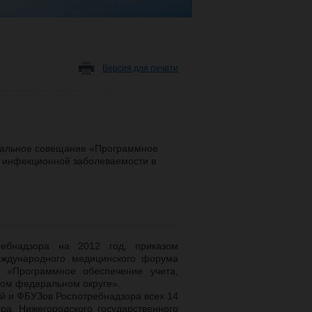
Версия для печати
ональное совещание «Программное
я инфекционной заболеваемости в
ебнадзора на 2012 год, приказом
еждународного медицинского форума
 «Программное обеспечение учета,
ком федеральном округе».
й и ФБУЗов Роспотребнадзора всех 14
а, Нижегородского государственного