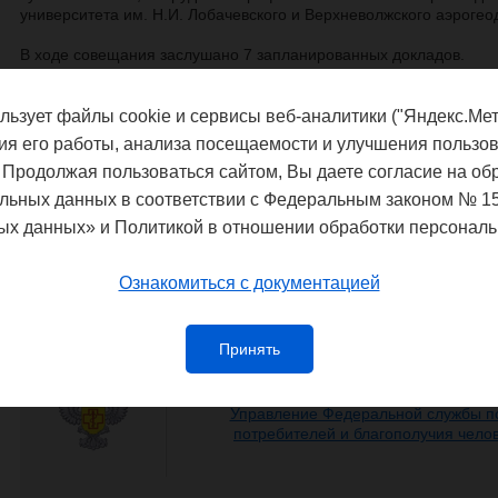
университета им. Н.И. Лобачевского и Верхневолжского аэрогео
В ходе совещания заслушано 7 запланированных докладов.
Состоялось обсуждение методических материалов сове
сотрудничестве по отработке и представлению материалов из 
выполнения НИР «Разработка геоинформационного проекта
льзует файлы cookie и сервисы веб-аналитики ("Яндекс.Мет
атлас Приволжского федерального
ия его работы, анализа посещаемости и улучшения пользов
округа».
 Продолжая пользоваться сайтом, Вы даете согласие на об
Все участники обеспечены информационными и методич
льных данных в соответствии с Федеральным законом № 1
электронном носителе, а также научной литературой, изданной в
ых данных» и Политикой в отношении обработки персональ
По результатам совещания принята резолюция
Скачать
Ознакомиться с документацией
Принять
Федеральная служба по надзору в сф
благополучия
Управление Федеральной службы по
потребителей и благополучия чело