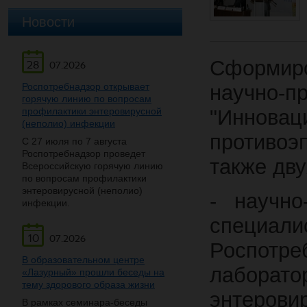
Новости
Сформир
28
07.2026
Роспотребнадзор открывает
научно
горячую линию по вопросам
профилактики энтеровирусной
"Инно
(неполио) инфекции
противоэ
С 27 июля по 7 августа
Роспотребнадзор проведет
также дв
Всероссийскую горячую линию
по вопросам профилактики
энтеровирусной (неполио)
- научно
инфекции.
специал
10
07.2026
Роспотре
В образовательном центре
лаборато
«Лазурный» прошли беседы на
тему здорового образа жизни
энтеровир
В рамках семинара-беседы