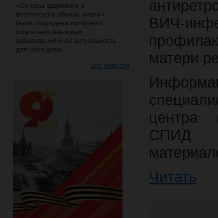
антирет
«Основы здорового и
безопасного образа жизни»
ВИЧ-ин
была обсуждена проблема
социально значимых
профила
заболеваний и её актуальность
для молодежи.
матери ре
Все новости
Информа
специал
центра 
СПИ
материал
Читать