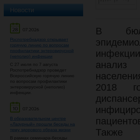
Новости
В бюлл
28
07.2026
Роспотребнадзор открывает
эпидеми
горячую линию по вопросам
профилактики энтеровирусной
инфекци
(неполио) инфекции
анализ
С 27 июля по 7 августа
Роспотребнадзор проведет
населени
Всероссийскую горячую линию
по вопросам профилактики
2018 г
энтеровирусной (неполио)
инфекции.
диспанс
инфициро
10
07.2026
пациенто
В образовательном центре
«Лазурный» прошли беседы на
Также 
тему здорового образа жизни
В рамках семинара-беседы