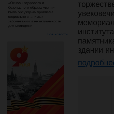
торже
«Основы здорового и
безопасного образа жизни»
увековеч
была обсуждена проблема
социально значимых
мемориа
заболеваний и её актуальность
для молодежи.
институт
Все новости
памятни
здании ин
подробне