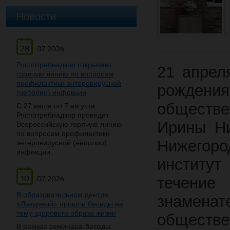
Новости
28
07.2026
Роспотребнадзор открывает
21 апрел
горячую линию по вопросам
профилактики энтеровирусной
рожден
(неполио) инфекции
обществ
С 27 июля по 7 августа
Роспотребнадзор проведет
Ирины Ни
Всероссийскую горячую линию
по вопросам профилактики
Нижегор
энтеровирусной (неполио)
инфекции.
институт
10
течени
07.2026
В образовательном центре
знаменат
«Лазурный» прошли беседы на
тему здорового образа жизни
обществе
В рамках семинара-беседы