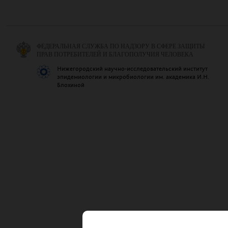
ФЕДЕРАЛЬНАЯ СЛУЖБА ПО НАДЗОРУ В СФЕРЕ ЗАЩИТЫ
ПРАВ ПОТРЕБИТЕЛЕЙ И БЛАГОПОЛУЧИЯ ЧЕЛОВЕКА
Нижегородский научно-исследовательский институт
эпидемиологии и микробиологии им. академика И.Н.
Блохиной