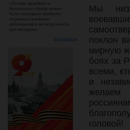
«Основы здорового и
Мы низк
безопасного образа жизни»
была обсуждена проблема
воевавш
социально значимых
заболеваний и её актуальность
самоотве
для молодежи.
поклон ва
Все новости
мирную ж
боях за 
всеми, кт
и незави
желаем 
россиян
благопо
головой!