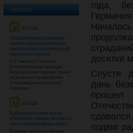
года, б
Новости
Германи
Началась
28
07.2026
продолжа
Роспотребнадзор открывает
горячую линию по вопросам
страдани
профилактики энтеровирусной
(неполио) инфекции
десятки 
С 27 июля по 7 августа
Роспотребнадзор проведет
Спустя 
Всероссийскую горячую линию
по вопросам профилактики
дань без
энтеровирусной (неполио)
инфекции.
прошел 
10
Отечест
07.2026
В образовательном центре
сдавался
«Лазурный» прошли беседы на
тему здорового образа жизни
подвиг ра
В рамках семинара-беседы