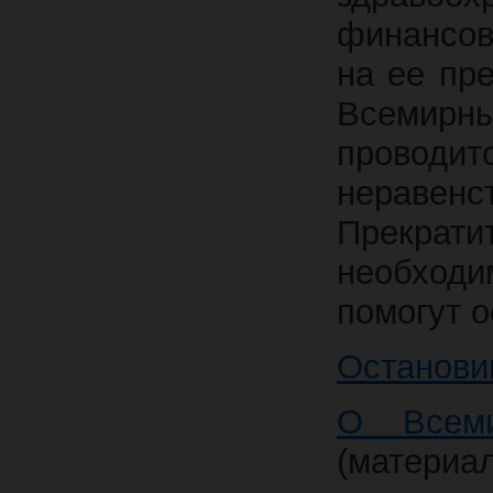
финансов
на ее пр
Всемир
проводи
нераве
Прекрат
необходи
помогут 
Останови
О Всем
(материал