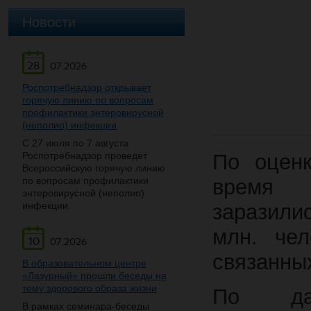
Новости
28
07.2026
Роспотребнадзор открывает
горячую линию по вопросам
профилактики энтеровирусной
(неполио) инфекции
С 27 июля по 7 августа
Роспотребнадзор проведет
По оцен
Всероссийскую горячую линию
по вопросам профилактики
время 
энтеровирусной (неполио)
инфекции.
заразили
млн. чел
10
07.2026
связанны
В образовательном центре
«Лазурный» прошли беседы на
тему здорового образа жизни
По дан
В рамках семинара-беседы