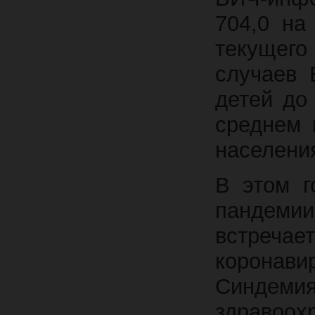
704,0 на
текущего
случаев 
детей до
среднем 
населени
В этом г
пандеми
встречае
корона
Синдеми
здравоо