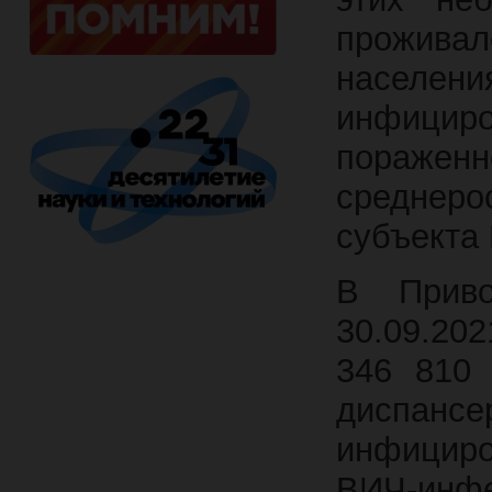
проживал
населе
инфици
пораженн
среднер
субъекта
В Приво
30.09.20
346 810 
диспан
инфицир
ВИЧ-инфе