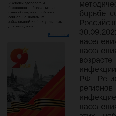
методич
«Основы здорового и
безопасного образа жизни»
борьбе с
была обсуждена проблема
социально значимых
Российс
заболеваний и её актуальность
для молодежи.
30.09.2
Все новости
населен
населен
возраст
инфекции
РФ. Реги
регионо
инфекцие
населения
этих неб