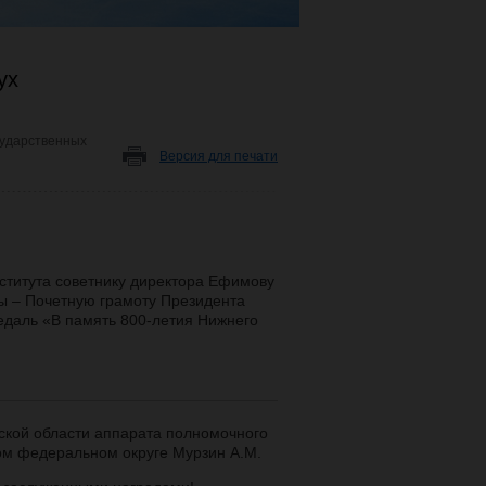
ух
сударственных
Версия для печати
нститута советнику директора Ефимову
ды – Почетную грамоту Президента
даль «В память 800-летия Нижнего
ской области аппарата полномочного
ом федеральном округе Мурзин А.М.