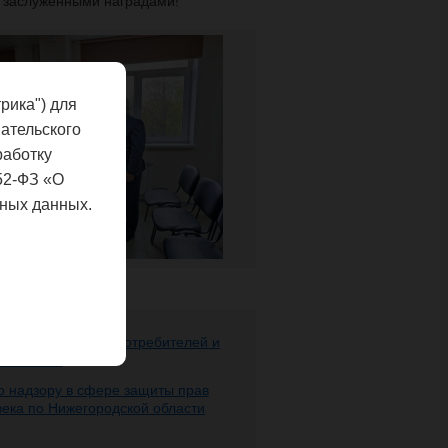
с заслуженными наградами!
рика") для
ательского
работку
52-ФЗ «О
ных данных.
ере защиты прав потребителей и
 человека
 надзору в сфере защиты прав
века по Нижегородской области