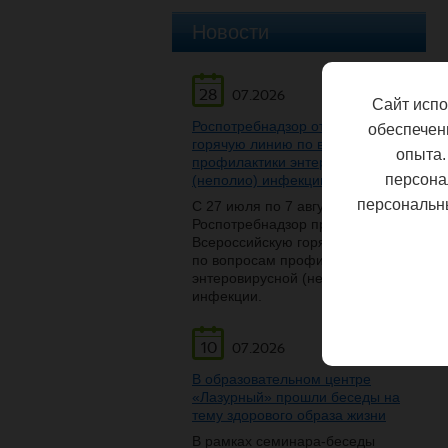
Новости
28
07.2026
Сайт испо
Роспотребнадзор открывает
обеспечен
горячую линию по вопросам
опыта.
профилактики энтеровирусной
персона
(неполио) инфекции
персональн
С 27 июля по 7 августа
Роспотребнадзор проведет
Всероссийскую горячую линию
по вопросам профилактики
энтеровирусной (неполио)
инфекции.
10
07.2026
В образовательном центре
«Лазурный» прошли беседы на
тему здорового образа жизни
В рамках семинара-беседы