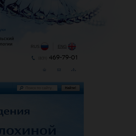
уки
льский
логии
RUS
|
ENG
469-79-01
(831)
Найти!