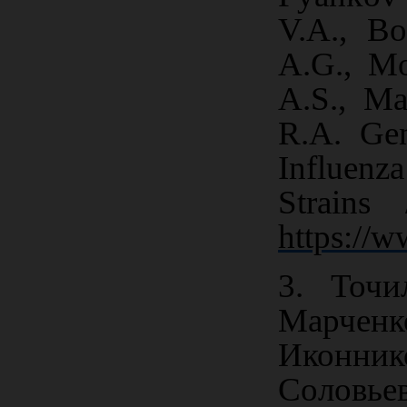
V.A., B
A.G., Mo
A.S., Ma
R.A. Gen
Influenz
Strains
https
://
w
3. Точи
Марченк
Иконник
Солов