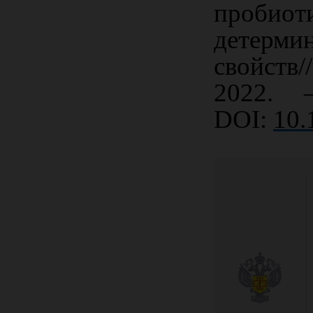
проби
детерм
свойств
2022.
DOI:
10.