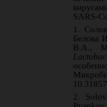
вирусам
SARS
‑
C
1. Солов
Белова 
В.А., 
Lactobac
особенн
Микроби
10.3185
2. Solov
Pyankov 