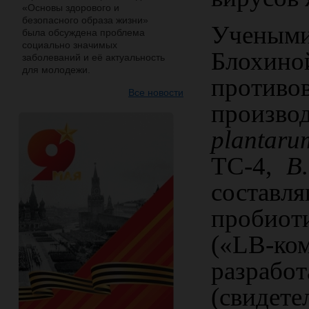
«Основы здорового и
безопасного образа жизни»
Ученым
была обсуждена проблема
социально значимых
Блохин
заболеваний и её актуальность
для молодежи.
проти
Все новости
произво
plantaru
TC
-4,
B
.
состав
пробиот
(«
LB
-ко
разраб
(свидет