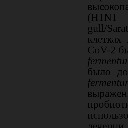
высокоп
(
H
1
N
gull
/
Sara
клетках
CoV-2 б
ferment
было до
fermentu
выраже
пробио
использ
лечении