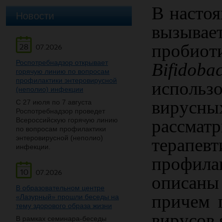
В настоя
Новости
вызывае
пробиот
28
07.2026
Роспотребнадзор открывает
Bifidoba
горячую линию по вопросам
профилактики энтеровирусной
использ
(неполио) инфекции
вирусн
С 27 июля по 7 августа
Роспотребнадзор проведет
Всероссийскую горячую линию
рассм
по вопросам профилактики
энтеровирусной (неполио)
терапе
инфекции.
профила
10
07.2026
описаны
В образовательном центре
причем 
«Лазурный» прошли беседы на
тему здорового образа жизни
вирусов 
В рамках семинара-беседы