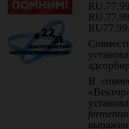
RU
.77.9
RU
.77.9
RU
77.99
Совмес
установ
адсорбир
В совм
«Векто
устано
fermentu
выраже