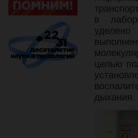
транспор
в лабор
уделен
выполне
молекуля
целью по
установ
воспали
дыхания.