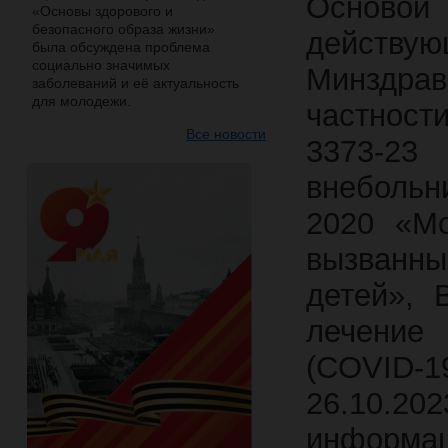
Осново
«Основы здорового и
безопасного образа жизни»
действ
была обсуждена проблема
социально значимых
Минздра
заболеваний и её актуальность
для молодежи.
частност
Все новости
3373-23
внебольн
2020 «Мо
вызванны
детей», 
лечение
(COVID-19
26.10.20
информац