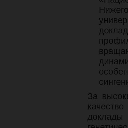
Ниже
универ
докла
проф
вращ
динам
особе
синген
За высок
качеств
доклады 
генетич