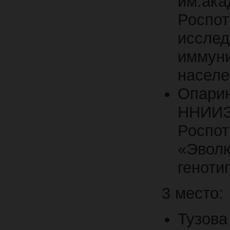
им.
Роспот
иссл
иммуни
населе
Опари
ННИИЭ
Росп
«Эвол
генотип
3 место:
Тузов