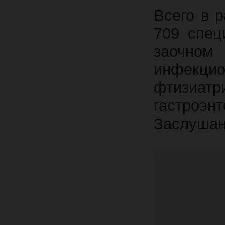
Всего в 
709 спец
заочном
инфекци
фтизиатр
гастроэн
Заслушан