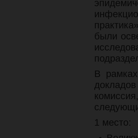
эпидеми
инфекцио
практика»
были осв
исследо
подразде
В рамках
докладо
комисси
следующи
1 место:
Велик