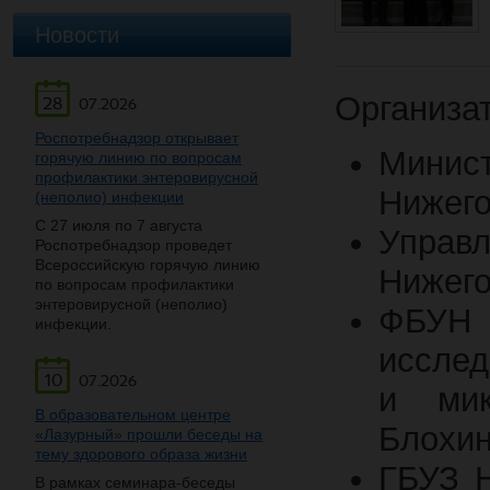
Новости
Организа
28
07.2026
Роспотребнадзор открывает
Мини
горячую линию по вопросам
профилактики энтеровирусной
Нижего
(неполио) инфекции
С 27 июля по 7 августа
Упра
Роспотребнадзор проведет
Всероссийскую горячую линию
Нижего
по вопросам профилактики
энтеровирусной (неполио)
ФБУН
инфекции.
исслед
10
07.2026
и мик
В образовательном центре
Блохин
«Лазурный» прошли беседы на
тему здорового образа жизни
ГБУЗ Н
В рамках семинара-беседы