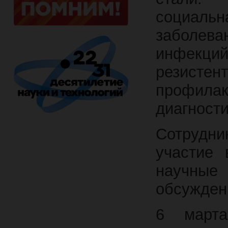
социаль
заболева
инфекци
резисте
профила
диагност
Сотрудн
участие 
научные
обсужден
6 марта