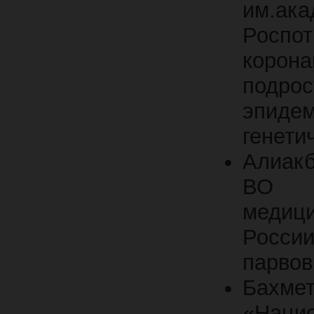
им.
Роспо
корон
подрос
эпиде
генети
Алиакб
ВО «П
медиц
Росси
парвов
Бахме
«Нац