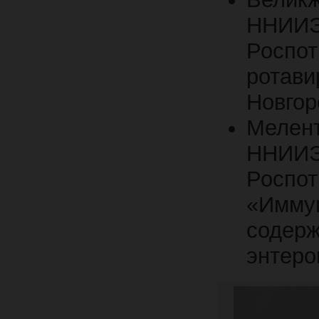
ННИИЭ
Роспо
ротави
Новгор
Мелен
ННИИЭ
Росп
«Иммун
содер
энтеро