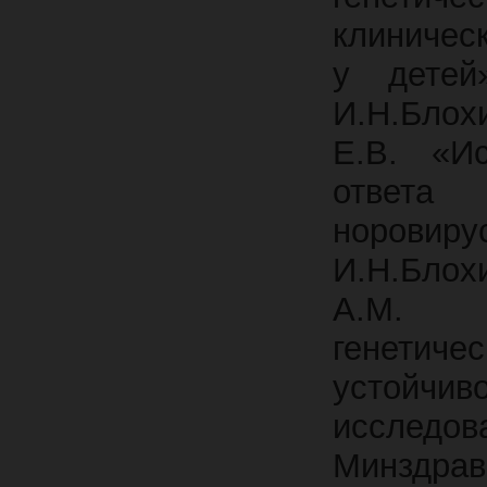
клиничес
у детей
И.Н.Блох
Е.В. «Ис
ответа
норовир
И.Н.Блох
А.М. «
генетич
устойчи
исследов
Минздрав