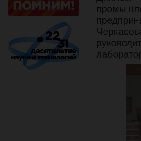
промы
предприн
Черкасо
руковод
лаборатор