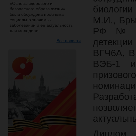
«Основы здорового и
биологии 
безопасного образа жизни»
была обсуждена проблема
М.И., Бры
социально значимых
заболеваний и её актуальность
РФ № 28
для молодежи.
детекци
Все новости
ВГЧ6А, В
ВЭБ-1 и
призов
номинации
Разрабо
позволяе
актуальн
Дипло