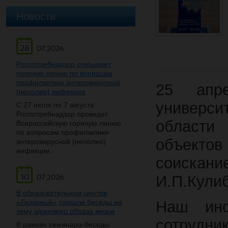
Новости
28
07.2026
Роспотребнадзор открывает
горячую линию по вопросам
профилактики энтеровирусной
25 апр
(неполио) инфекции
универси
С 27 июля по 7 августа
Роспотребнадзор проведет
области
Всероссийскую горячую линию
по вопросам профилактики
объектов
энтеровирусной (неполио)
инфекции.
соискани
10
И.П.Кулиб
07.2026
В образовательном центре
«Лазурный» прошли беседы на
Наш инс
тему здорового образа жизни
сотрудн
В рамках семинара-беседы