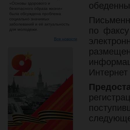
обеденный
«Основы здорового и
безопасного образа жизни»
была обсуждена проблема
Письменн
социально значимых
заболеваний и её актуальность
по факсу
для молодежи.
элект
Все новости
размещенн
информац
Интернет 
Предост
регист
поступив
следующе