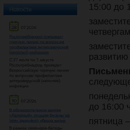
15:00 до 
Новости
заместите
28
07.2026
четвергам
Роспотребнадзор открывает
горячую линию по вопросам
замести
профилактики энтеровирусной
(неполио) инфекции
развитию 
С 27 июля по 7 августа
Роспотребнадзор проведет
Письмен
Всероссийскую горячую линию
по вопросам профилактики
следующе
энтеровирусной (неполио)
инфекции.
понедельн
10
07.2026
до 16:00 
В образовательном центре
«Лазурный» прошли беседы на
пятница –
тему здорового образа жизни
В рамках семинара-беседы