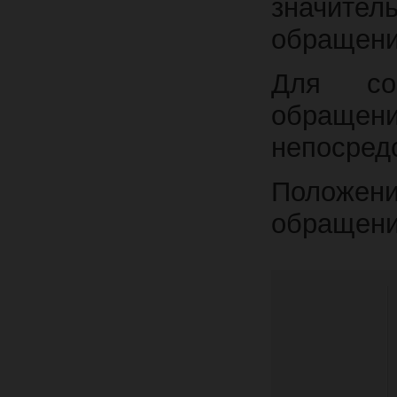
значител
обращени
Для сок
обраще
непосредс
Положе
обращени