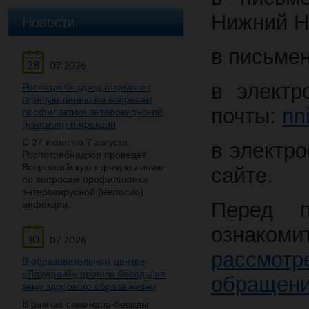
Нижний Но
Новости
в письмен
28
07.2026
в электр
Роспотребнадзор открывает
горячую линию по вопросам
почты:
nn
профилактики энтеровирусной
(неполио) инфекции
С 27 июля по 7 августа
в электр
Роспотребнадзор проведет
Всероссийскую горячую линию
сайте.
по вопросам профилактики
энтеровирусной (неполио)
Перед п
инфекции.
ознако
10
07.2026
рассмотр
В образовательном центре
«Лазурный» прошли беседы на
обращен
тему здорового образа жизни
В рамках семинара-беседы