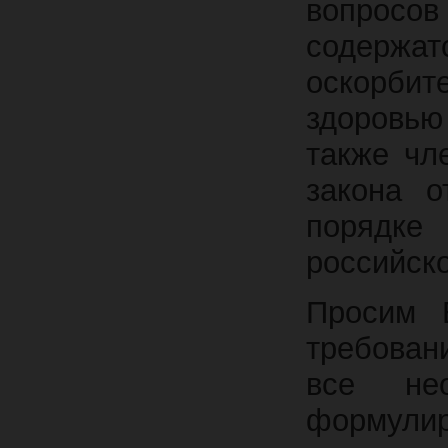
вопросо
содер
оскорбит
здоровью
также чл
закона 
порядке
российск
Просим В
требован
все не
формул