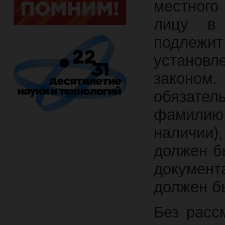
местного
лицу в 
подлеж
установ
законо
обязате
фамилию,
наличии),
должен б
документ
должен б
Без расс