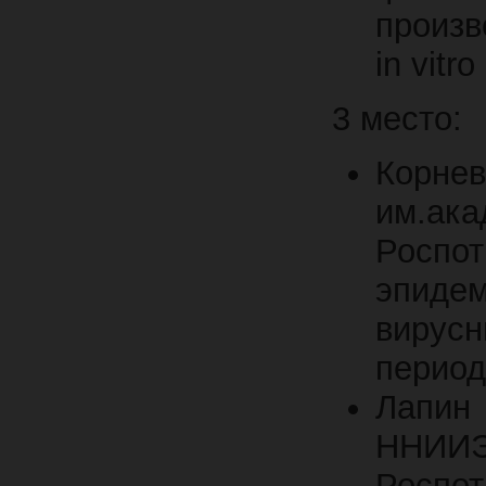
произв
in vitro
3 место:
Корне
им.
Роспот
эпиде
вирус
период
Лапин
ННИИЭ
Роспо