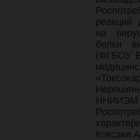
Роспотре
реакций 
на виру
белки в
(ФГБОУ В
медицинс
«Токсока
Нерешенн
ННИИЭМ
Роспот
характе
Коксаки А