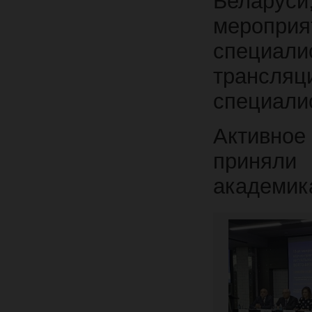
Беларуси
меропри
специал
трансл
специали
Активно
приняли
академик