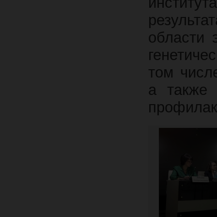
институт
результ
области 
генетиче
том числ
а также 
профилак