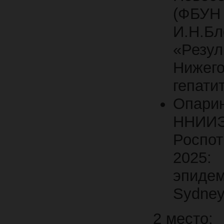
(ФБ
И.Н.Бл
«Рез
Нижего
гепати
Опари
ННИИЭ
Роспот
2025
эпидем
Sydney
2 место: