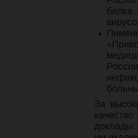
белк
вирусо
Пимен
«При
медиц
России
инфекц
больны
За высок
качеств
доклады
им.ак