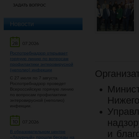
ЗАДАТЬ ВОПРОС
Новости
28
07.2026
Роспотребнадзор открывает
горячую линию по вопросам
профилактики энтеровирусной
(неполио) инфекции
Организа
С 27 июля по 7 августа
Роспотребнадзор проведет
Мини
Всероссийскую горячую линию
по вопросам профилактики
Нижего
энтеровирусной (неполио)
инфекции.
Управ
надзор
10
07.2026
и благ
В образовательном центре
«Лазурный» прошли беседы на