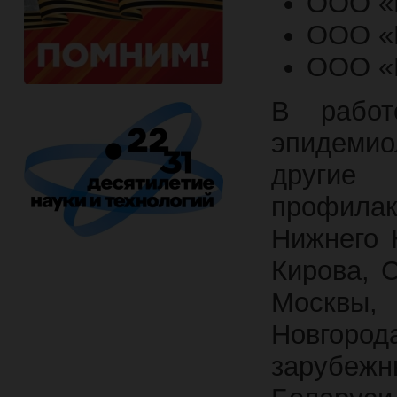
ООО «
ООО «
ООО «
В работ
эпидемио
други
профилак
Нижнего 
Кирова, 
Москвы,
Новгорода
зарубежн