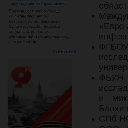
област
тему здорового образа жизни
В рамках семинара-беседы
Междун
«Основы здорового и
безопасного образа жизни»
«Евр
была обсуждена проблема
социально значимых
инфек
заболеваний и её актуальность
для молодежи.
ФГБ
Все новости
иссл
универ
ФБУН
исслед
и мик
Блохин
СПб НО