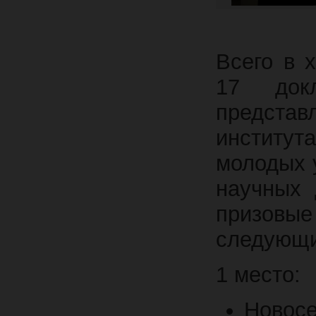
Всего в 
17 док
предста
институт
молодых 
научных 
призов
следующи
1 место:
Новос