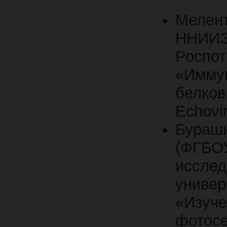
Мелен
ННИИЭ
Росп
«Имму
белко
Echovi
Бураш
(ФГ
иссл
универ
«Изуч
фото