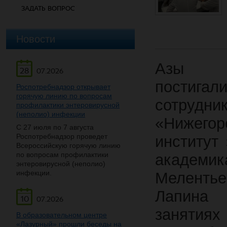
ЗАДАТЬ ВОПРОС
Новости
Азы ми
28
07.2026
постигал
Роспотребнадзор открывает
горячую линию по вопросам
сотрудни
профилактики энтеровирусной
(неполио) инфекции
«Нижегор
С 27 июля по 7 августа
Роспотребнадзор проведет
институт
Всероссийскую горячую линию
по вопросам профилактики
академик
энтеровирусной (неполио)
инфекции.
Меленть
Лапина 
10
07.2026
занятиях
В образовательном центре
«Лазурный» прошли беседы на