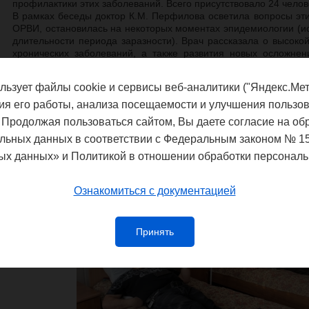
профилактики этих заболеваний. Всего присутствовало 24 челов
В рамках беседы доктор К.М. Перфилова осветила вопросы эти
ОРВИ, остановилась на некоторых моментах эпидемиологии (ис
длительности периода заразности). Врач рассказала о высок
хронических заболеваний, а также развития новых осложне
гриппа.
льзует файлы cookie и сервисы веб-аналитики ("Яндекс.Мет
Особое внимание было уделено важности профилактики и
правилам поведения при появлении больного в семье. Докто
ия его работы, анализа посещаемости и улучшения пользов
способом профилактики заболевания является своевременная 
 Продолжая пользоваться сайтом, Вы даете согласие на об
В конце встречи доктор Перфилова К.М. ответила на вопро
льных данных в соответствии с Федеральным законом № 1
памятки по профилактике респираторных инфекций и правильн
ых данных» и Политикой в отношении обработки персональ
Ознакомиться с документацией
Принять