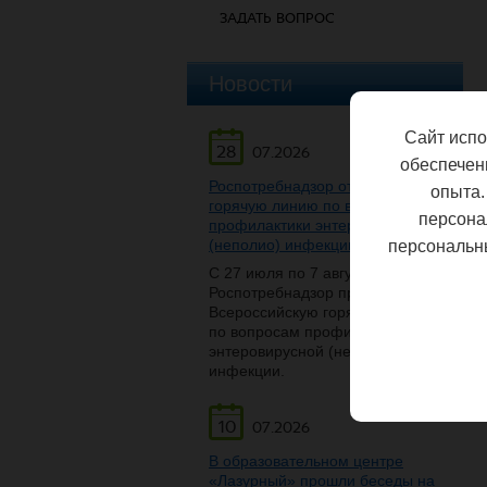
ЗАДАТЬ ВОПРОС
Новости
Сайт испо
28
07.2026
обеспечен
Роспотребнадзор открывает
опыта.
горячую линию по вопросам
персона
профилактики энтеровирусной
(неполио) инфекции
персональн
С 27 июля по 7 августа
Роспотребнадзор проведет
Всероссийскую горячую линию
по вопросам профилактики
энтеровирусной (неполио)
инфекции.
10
07.2026
В образовательном центре
«Лазурный» прошли беседы на