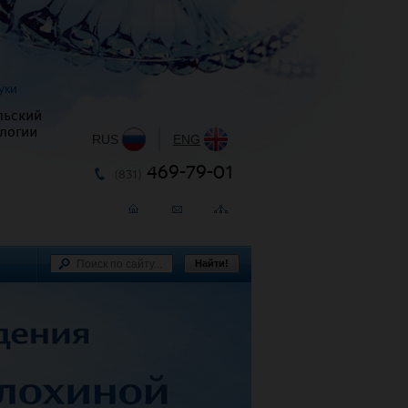
уки
льский
логии
RUS
|
ENG
469-79-01
(831)
Найти!