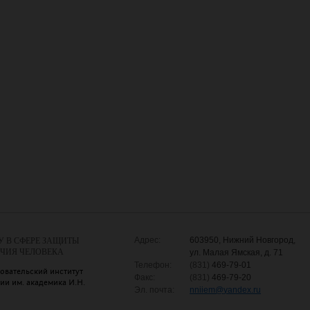
Адрес:
603950, Нижний Новгород,
У В СФЕРЕ ЗАЩИТЫ
УЧИЯ ЧЕЛОВЕКА
ул. Малая Ямская, д. 71
Телефон:
(831)
469-79-01
овательский институт
Факс:
(831)
469-79-20
и им. академика И.Н.
Эл. почта:
nniiem
@
yandex.ru