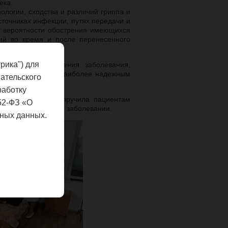
ека.
ологии, сходства и различий гриппа и
точниках инфекции, путях передачи и
ой вероятности обострения имеющихся
ний во время и после перенесенного
рика") для
 грамотного лечения заболевания,
р напомнила, что наиболее надежным
ательского
вакцинация.
работку
сы слушателей и вручила пациентам
52-ФЗ «О
ому поведению при заболевании.
ных данных.