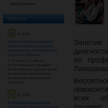
ЗАДАТЬ ВОПРОС
Новости
28
07.2026
Занятие 
Роспотребнадзор открывает
горячую линию по вопросам
диагност
профилактики энтеровирусной
(неполио) инфекции
по проф
С 27 июля по 7 августа
Роспотребнадзор проведет
Лямшаева
Всероссийскую горячую линию
по вопросам профилактики
энтеровирусной (неполио)
Вероятно
инфекции.
гемоконт
10
07.2026
всех об
В образовательном центре
пациен
«Лазурный» прошли беседы на