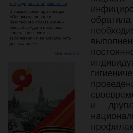
тему здорового образа жизни
инфицир
В рамках семинара-беседы
«Основы здорового и
обрати
безопасного образа жизни»
была обсуждена проблема
необходи
социально значимых
заболеваний и её актуальность
выполне
для молодежи.
постоя
Все новости
индиви
гигиен
проведен
своеврем
и други
национал
профил