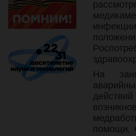
рассмотр
медика
инфекци
положен
Роспот
здравоох
На зан
аварийн
действий
возник
медрабо
помощи. 