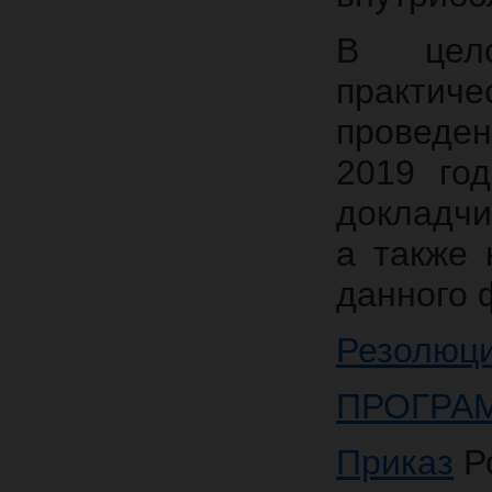
В цело
практи
проведе
2019 го
докладчи
а также 
данного 
Резолюц
ПРОГРА
Приказ
Ро