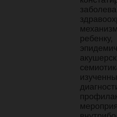
заболева
здравоо
механиз
ребенк
эпидем
акушерс
семиотик
изученн
диагн
профила
мероп
внутрибо