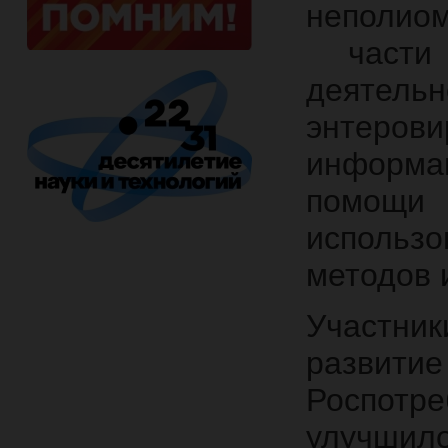
неполио
части 
деятель
энтеров
информа
помощи 
использ
методов 
Участни
развити
Роспотр
улучшило