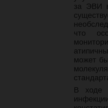
за ЭВИ 
существ
необслед
что ос
монито
атипичн
может бы
молекуля
стандарт
В ходе 
инфекци
констати