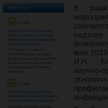
В рамк
Новости
меропри
28
07.2026
соответс
Роспотребнадзор открывает
надзору
горячую линию по вопросам
профилактики энтеровирусной
благопол
(неполио) инфекции
С 27 июля по 7 августа
мая 2019
Роспотребнадзор проведет
Всероссийскую горячую линию
И.Н. Б
по вопросам профилактики
энтеровирусной (неполио)
научно-п
инфекции.
этиоло
10
07.2026
профил
В образовательном центре
инфекции
«Лазурный» прошли беседы на
тему здорового образа жизни
В рамках семинара-беседы