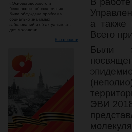
В работе
«Основы здорового и
безопасного образа жизни»
Управлен
была обсуждена проблема
социально значимых
а также 
заболеваний и её актуальность
для молодежи.
Всего пр
Все новости
Были з
посвя
эпидемио
(неполи
территор
ЭВИ 2018
предст
молеку