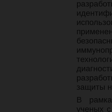
разрабо
иденти
использ
применен
безоп
иммуно
технолог
диагнос
разрабо
защиты н
В рамка
ученых 