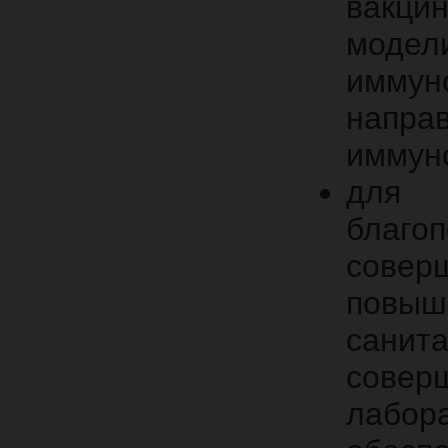
вакц
моде
имму
напра
иммуно
для о
благо
совер
повыш
санита
соверш
лабор