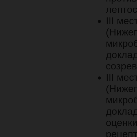
лептос
III ме
(Ниже
микроб
доклад
созре
III ме
(Ниже
микроб
доклад
оценки
рецепт