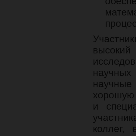
обесп
матем
процес
Участни
высок
исследо
научных
научные
хорошую 
и специ
участни
коллег,