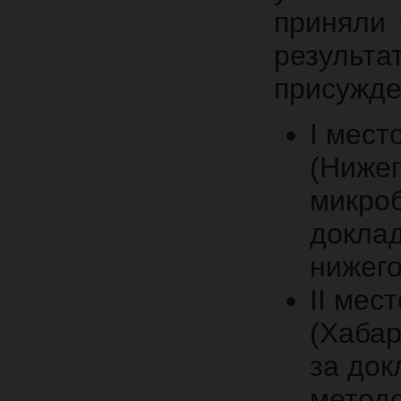
приняли 
результ
присужде
I мест
(Ниже
микроб
доклад
нижего
II мес
(Хабар
за док
методо