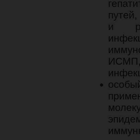
гепат
путей
и ро
инфе
иммун
ИСМП,
инфекц
особы
прим
моле
эпиде
иммун