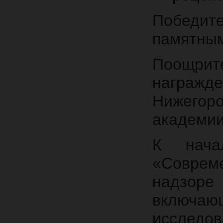
Победи
памятным
Поощрит
награж
Нижего
академии
К нача
«Соврем
надзоре
включаю
исследо