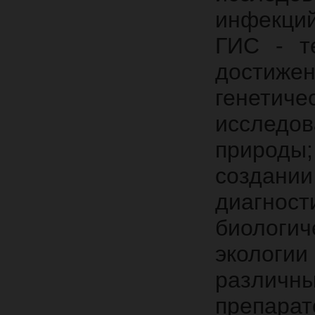
инфекци
ГИС - т
достиже
генети
исследо
природы
создани
диагнос
биологи
экологи
различны
препара