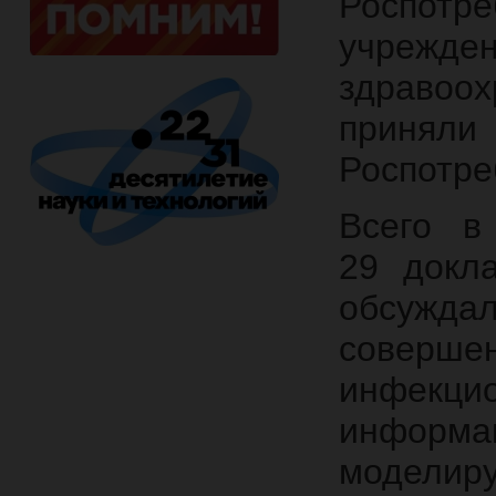
Роспот
учрежд
здравоо
приняли
Роспотре
Всего в
29 докл
обсужд
соверше
инфекц
информ
моделиру