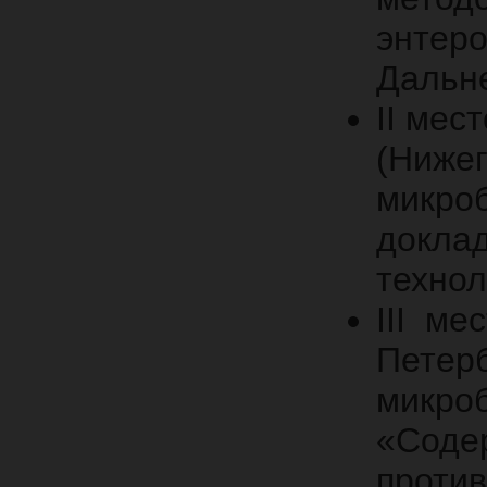
энтеро
Дальне
II мес
(Ниже
микроб
доклад
технол
III ме
Петер
микроб
«Содер
против