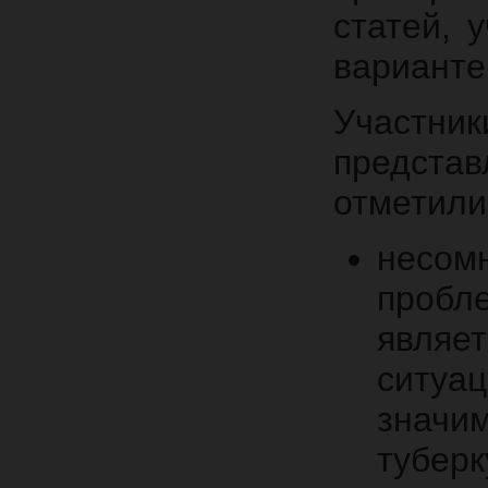
статей, 
варианте
Участн
предста
отметили
несо
проб
явля
ситу
знач
тубер