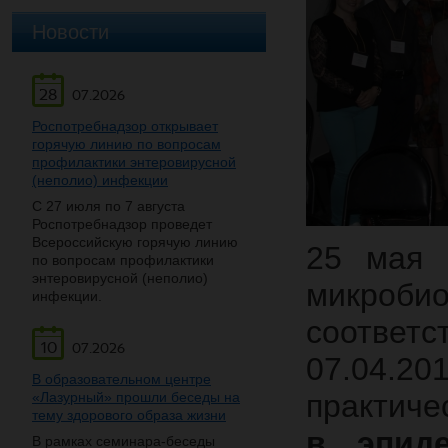
Новости
28
07.2026
Роспотребнадзор открывает
горячую линию по вопросам
профилактики энтеровирусной
(неполио) инфекции
С 27 июля по 7 августа
Роспотребнадзор проведет
Всероссийскую горячую линию
25 мая 
по вопросам профилактики
энтеровирусной (неполио)
микроби
инфекции.
соответ
10
07.2026
07.04.2
В образовательном центре
практич
«Лазурный» прошли беседы на
тему здорового образа жизни
в эпиде
В рамках семинара-беседы