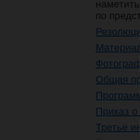
наметить
по предс
Резолюц
Материал
Фотогра
Общая п
Програм
Приказ о
Третье и