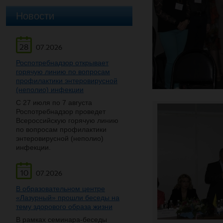
Новости
28
07.2026
Роспотребнадзор открывает
горячую линию по вопросам
профилактики энтеровирусной
(неполио) инфекции
С 27 июля по 7 августа
Роспотребнадзор проведет
Всероссийскую горячую линию
по вопросам профилактики
энтеровирусной (неполио)
инфекции.
10
07.2026
В образовательном центре
«Лазурный» прошли беседы на
тему здорового образа жизни
В рамках семинара-беседы