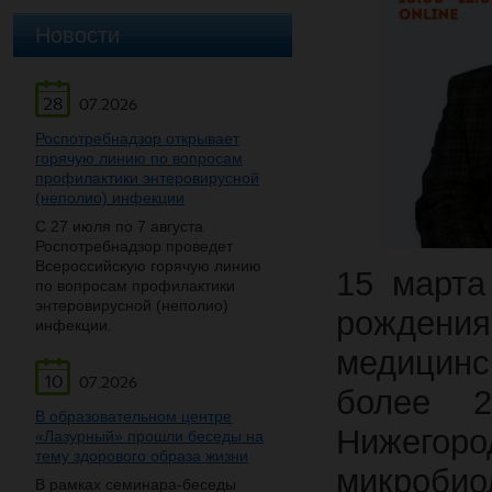
Новости
28
07.2026
Роспотребнадзор открывает
горячую линию по вопросам
профилактики энтеровирусной
(неполио) инфекции
С 27 июля по 7 августа
Роспотребнадзор проведет
Всероссийскую горячую линию
15 марта
по вопросам профилактики
энтеровирусной (неполио)
рождения
инфекции.
медицинс
10
07.2026
более 2
В образовательном центре
Нижегор
«Лазурный» прошли беседы на
тему здорового образа жизни
микробио
В рамках семинара-беседы