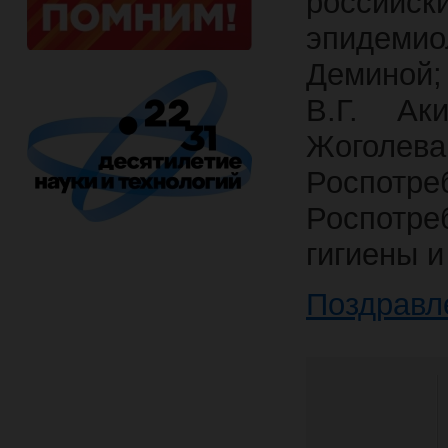
россий
эпидеми
Деминой;
В.Г. Ак
Жоголев
Роспо
Роспотр
гигиены 
Поздравл