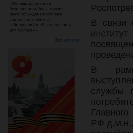
«Основы здорового и
Роспотре
безопасного образа жизни»
была обсуждена проблема
социально значимых
В связи 
заболеваний и её актуальность
для молодежи.
инстит
Все новости
посвяще
проведени
В рамк
выступл
службы 
потреби
Главного
РФ д.м.н