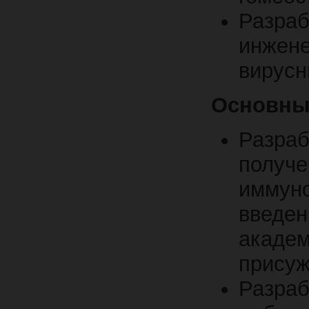
Разра
инжен
вирусн
Основны
Разр
получ
иммун
введе
акаде
присуж
Разр