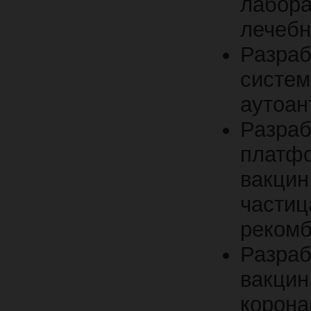
лабор
лечебн
Разра
систем
аутоан
Разр
платфо
вакци
част
рекомб
Разра
вакци
корон