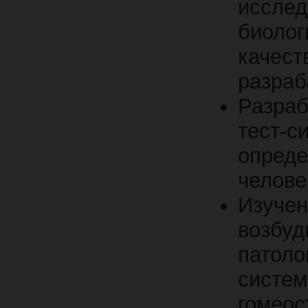
иссле
биолог
каче
разраб
Разраб
тест
опред
челове
Изуче
возбу
патол
сист
гомеос