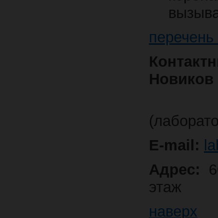
вызыва
перечень
Контак
Новиков
4
(лаборат
E-mail:
la
Адрес:
60
этаж
наверх