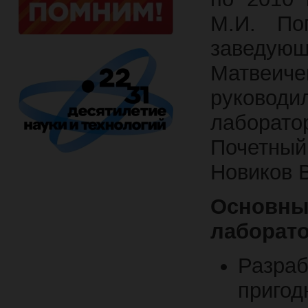
М.И. По
заведую
Матвеич
руководил
лаборато
Почетны
Новиков В
Основ
лаборато
Разраб
пригод