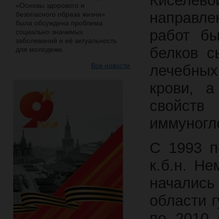
Киселев
«Основы здорового и
направл
безопасного образа жизни»
была обсуждена проблема
работ бы
социально значимых
заболеваний и её актуальность
белков с
для молодежи.
Все новости
лечебны
крови, а
свойс
иммуногл
С 1993 п
к.б.н. Не
началис
области 
по 2010 