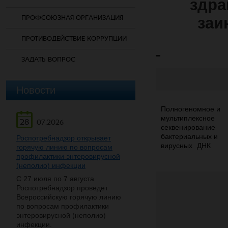
здра
ПРОФСОЮЗНАЯ ОРГАНИЗАЦИЯ
заи
ПРОТИВОДЕЙСТВИЕ КОРРУПЦИИ
ЗАДАТЬ ВОПРОС
Новости
Полногеномное и
мультиплексное
28
07.2026
секвенирование
бактериальных и
Роспотребнадзор открывает
вирусных ДНК
горячую линию по вопросам
профилактики энтеровирусной
(неполио) инфекции
С 27 июля по 7 августа
Роспотребнадзор проведет
Всероссийскую горячую линию
по вопросам профилактики
энтеровирусной (неполио)
инфекции.