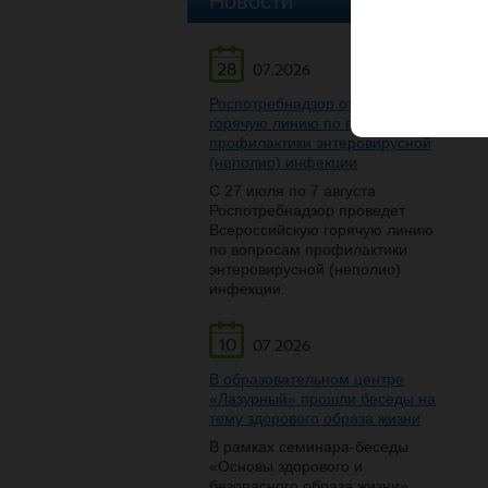
Новости
28
07.2026
Роспотребнадзор открывает
горячую линию по вопросам
профилактики энтеровирусной
(неполио) инфекции
С 27 июля по 7 августа
Роспотребнадзор проведет
Всероссийскую горячую линию
по вопросам профилактики
энтеровирусной (неполио)
инфекции.
10
07.2026
В образовательном центре
«Лазурный» прошли беседы на
тему здорового образа жизни
В рамках семинара-беседы
«Основы здорового и
безопасного образа жизни»