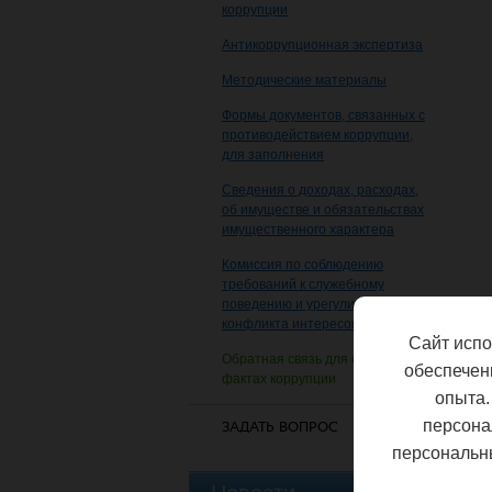
коррупции
Антикоррупционная экспертиза
Методические материалы
Формы документов, связанных с
противодействием коррупции,
для заполнения
Сведения о доходах, расходах,
об имуществе и обязательствах
имущественного характера
Комиссия по соблюдению
требований к служебному
поведению и урегулированию
конфликта интересов
Сайт испо
Обратная связь для сообщений о
обеспечен
фактах коррупции
опыта.
персона
ЗАДАТЬ ВОПРОС
персональн