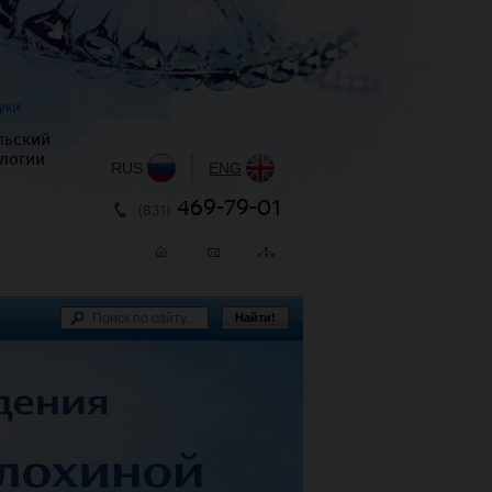
уки
льский
логии
RUS
|
ENG
469-79-01
(831)
Найти!