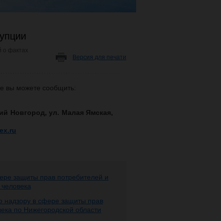
рупции
 о фактах
Версия для печати
те вы можете сообщить:
жний Новгород, ул. Малая Ямская,
ex.ru
ере защиты прав потребителей и
 человека
 надзору в сфере защиты прав
века по Нижегородской области