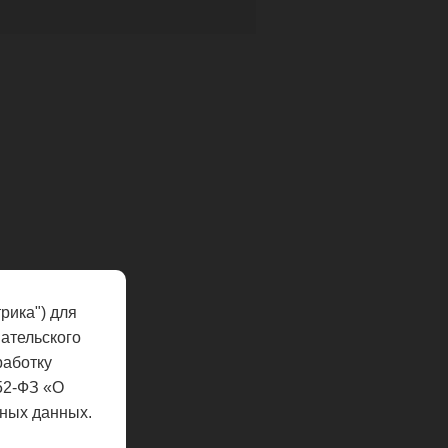
рика") для
ательского
работку
52-ФЗ «О
ных данных.