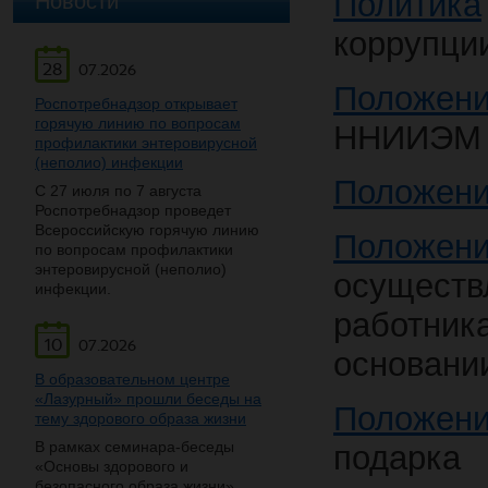
Новости
Политика
коррупци
28
07.2026
Положен
Роспотребнадзор открывает
горячую линию по вопросам
ННИИЭМ
профилактики энтеровирусной
(неполио) инфекции
Положен
С 27 июля по 7 августа
Роспотребнадзор проведет
Всероссийскую горячую линию
Положен
по вопросам профилактики
энтеровирусной (неполио)
осущест
инфекции.
работни
10
07.2026
основании
В образовательном центре
«Лазурный» прошли беседы на
Положен
тему здорового образа жизни
В рамках семинара-беседы
подарка
«Основы здорового и
безопасного образа жизни»