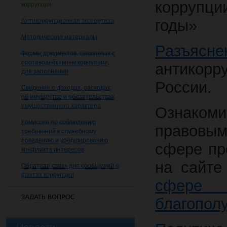
коррупци
коррупции
годы»
Антикоррупционная экспертиза
Методические материалы
Разъясне
Формы документов, связанных с
противодействием коррупции,
антикор
для заполнения
России.
Сведения о доходах, расходах,
об имуществе и обязательствах
имущественного характера
Ознаком
Комиссия по соблюдению
правовы
требований к служебному
поведению и урегулированию
сфере пр
конфликта интересов
на сайт
Обратная связь для сообщений о
фактах коррупции
сфере 
ЗАДАТЬ ВОПРОС
благопол