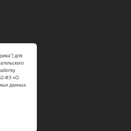
рика") для
ательского
работку
52-ФЗ «О
ных данных.