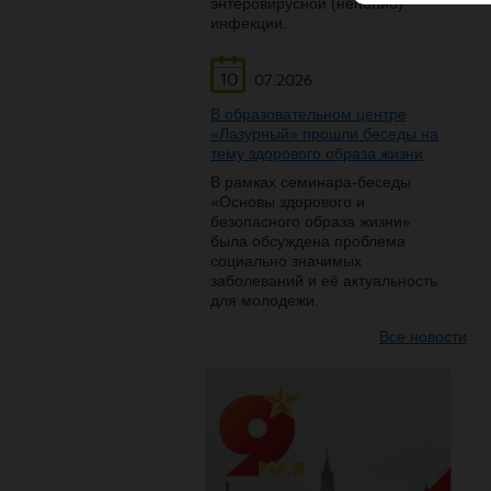
энтеровирусной (неполио)
инфекции.
10
07.2026
В образовательном центре
«Лазурный» прошли беседы на
тему здорового образа жизни
В рамках семинара-беседы
«Основы здорового и
безопасного образа жизни»
была обсуждена проблема
социально значимых
заболеваний и её актуальность
для молодежи.
Все новости