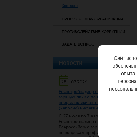
Контакты
ПРОФСОЮЗНАЯ ОРГАНИЗАЦИЯ
ПРОТИВОДЕЙСТВИЕ КОРРУПЦИИ
ЗАДАТЬ ВОПРОС
Сайт испо
Новости
обеспечен
опыта.
персона
28
07.2026
персональн
Роспотребнадзор открывает
горячую линию по вопросам
профилактики энтеровирусной
(неполио) инфекции
С 27 июля по 7 августа
Роспотребнадзор проведет
Всероссийскую горячую линию
по вопросам профилактики