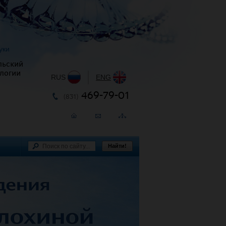
уки
льский
логии
RUS
|
ENG
469-79-01
(831)
Найти!