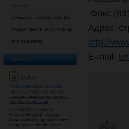
Контакты
Факс (831
ПРОФСОЮЗНАЯ ОРГАНИЗАЦИЯ
Адрес ст
ПРОТИВОДЕЙСТВИЕ КОРРУПЦИИ
http://ww
ЗАДАТЬ ВОПРОС
E-mail:
sm
Новости
28
07.2026
Роспотребнадзор открывает
горячую линию по вопросам
профилактики энтеровирусной
(неполио) инфекции
С 27 июля по 7 августа
Роспотребнадзор проведет
Всероссийскую горячую линию
по вопросам профилактики