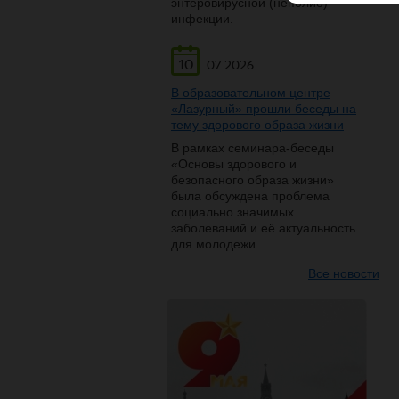
энтеровирусной (неполио)
инфекции.
10
07.2026
В образовательном центре
«Лазурный» прошли беседы на
тему здорового образа жизни
В рамках семинара-беседы
«Основы здорового и
безопасного образа жизни»
была обсуждена проблема
социально значимых
заболеваний и её актуальность
для молодежи.
Все новости