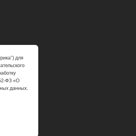
рика") для
ательского
работку
52-ФЗ «О
ных данных.