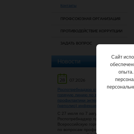
Контакты
ПРОФСОЮЗНАЯ ОРГАНИЗАЦИЯ
ПРОТИВОДЕЙСТВИЕ КОРРУПЦИИ
ЗАДАТЬ ВОПРОС
Сайт испо
Новости
обеспечен
опыта.
персона
28
07.2026
персональн
Роспотребнадзор открывает
горячую линию по вопросам
профилактики энтеровирусной
(неполио) инфекции
С 27 июля по 7 августа
Роспотребнадзор проведет
Всероссийскую горячую линию
по вопросам профилактики