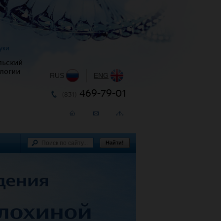
уки
льский
логии
RUS
|
ENG
469-79-01
(831)
Найти!