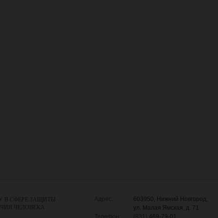
Адрес:
603950, Нижний Новгород,
У В СФЕРЕ ЗАЩИТЫ
УЧИЯ ЧЕЛОВЕКА
ул. Малая Ямская, д. 71
Телефон:
(831)
469-79-01