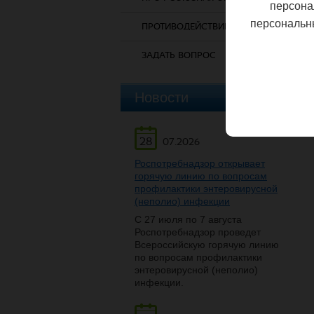
персона
персональн
ПРОТИВОДЕЙСТВИЕ КОРРУПЦИИ
ЗАДАТЬ ВОПРОС
Новости
28
07.2026
Роспотребнадзор открывает
горячую линию по вопросам
профилактики энтеровирусной
(неполио) инфекции
С 27 июля по 7 августа
Роспотребнадзор проведет
Всероссийскую горячую линию
по вопросам профилактики
энтеровирусной (неполио)
инфекции.