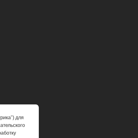
рика") для
ательского
работку