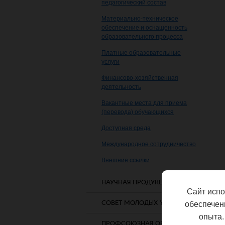
педагогический состав
Материально-техническое
обеспечение и оснащенность
образовательного процесса
Платные образовательные
услуги
Финансово-хозяйственная
деятельность
Вакантные места для приема
(перевода) обучающихся
Доступная среда
Международное сотрудничество
Внешние ссылки
НАУЧНАЯ ПРОДУКЦИЯ
Сайт испо
СОВЕТ МОЛОДЫХ УЧЕНЫХ
обеспечен
опыта.
ПРОФСОЮЗНАЯ ОРГАНИЗАЦИЯ