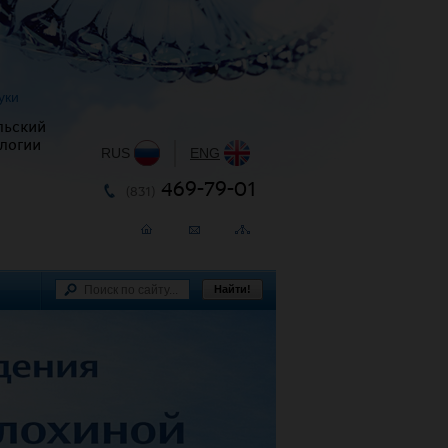
уки
льский
логии
RUS
|
ENG
469-79-01
(831)
Найти!