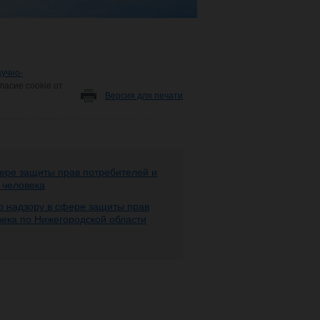
аучно-
ласие cookie от
Версия для печати
ере защиты прав потребителей и
 человека
 надзору в сфере защиты прав
века по Нижегородской области