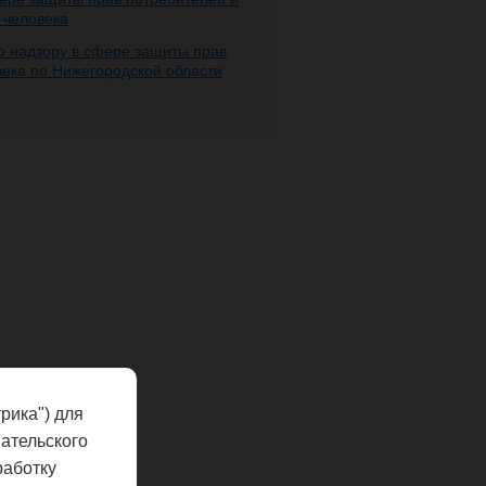
 человека
 надзору в сфере защиты прав
века по Нижегородской области
рика") для
ательского
работку