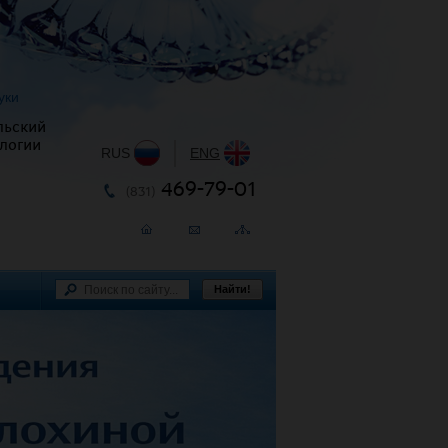
уки
льский
логии
RUS
|
ENG
469-79-01
(831)
Найти!