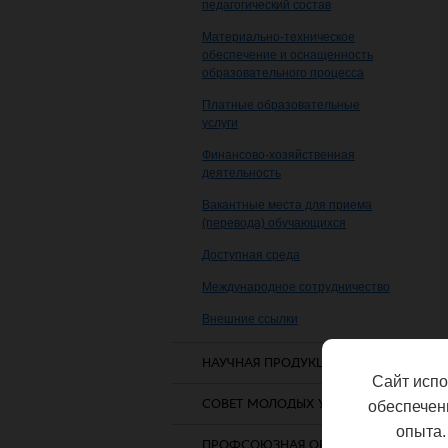
педагогический состав
Материально-техническое
обеспечение и оснащенность
образовательного процесса
Платные образовательные
услуги
Финансово-хозяйственная
деятельность
Вакантные места для приема
(перевода) обучающихся
Доступная среда
Международное сотрудничество
Внешние ссылки
НАУЧНАЯ ПРОДУКЦИЯ
Сайт испо
СОВЕТ МОЛОДЫХ УЧЕНЫХ
обеспечен
опыта.
ПРОФСОЮЗНАЯ ОРГАНИЗАЦИЯ