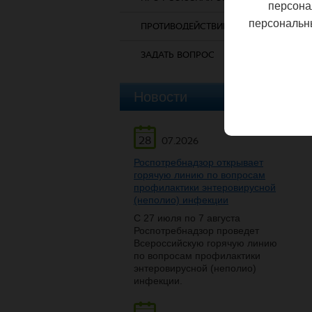
персона
персональн
ПРОТИВОДЕЙСТВИЕ КОРРУПЦИИ
ЗАДАТЬ ВОПРОС
Новости
28
07.2026
Роспотребнадзор открывает
горячую линию по вопросам
профилактики энтеровирусной
(неполио) инфекции
С 27 июля по 7 августа
Роспотребнадзор проведет
Всероссийскую горячую линию
по вопросам профилактики
энтеровирусной (неполио)
инфекции.