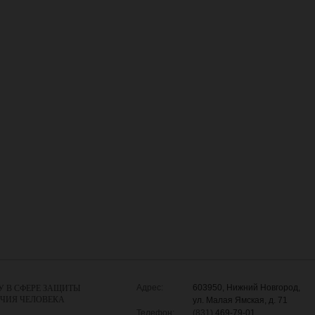
Адрес:
603950, Нижний Новгород,
У В СФЕРЕ ЗАЩИТЫ
УЧИЯ ЧЕЛОВЕКА
ул. Малая Ямская, д. 71
Телефон:
(831)
469-79-01