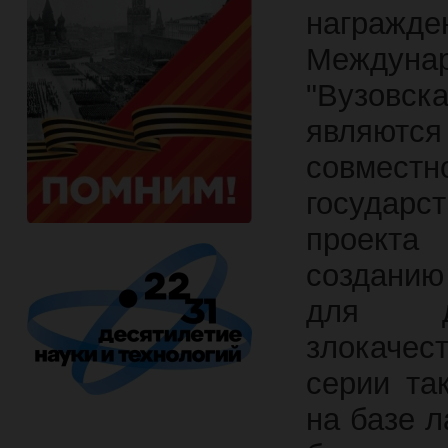
награжде
Междуна
"Вузовск
являютс
совмест
государ
проекта
созданию
для ди
злокачес
серии та
на базе 