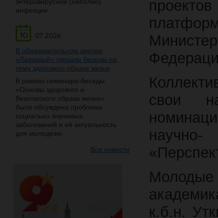
проект
энтеровирусной (неполио)
инфекции.
платфо
10
07.2026
Министер
В образовательном центре
Федерации
«Лазурный» прошли беседы на
тему здорового образа жизни
Коллекти
В рамках семинара-беседы
«Основы здорового и
свои н
безопасного образа жизни»
была обсуждена проблема
номинац
социально значимых
заболеваний и её актуальность
научно-
для молодежи.
«Перспек
Все новости
Молоды
академик
к.б.н. Ут