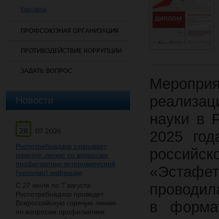
Контакты
ПРОФСОЮЗНАЯ ОРГАНИЗАЦИЯ
ПРОТИВОДЕЙСТВИЕ КОРРУПЦИИ
ЗАДАТЬ ВОПРОС
Меропри
реализац
Новости
науки в 
28
07.2026
2025 год
Роспотребнадзор открывает
российс
горячую линию по вопросам
профилактики энтеровирусной
«Эстаф
(неполио) инфекции
проводил
С 27 июля по 7 августа
Роспотребнадзор проведет
в формат
Всероссийскую горячую линию
по вопросам профилактики