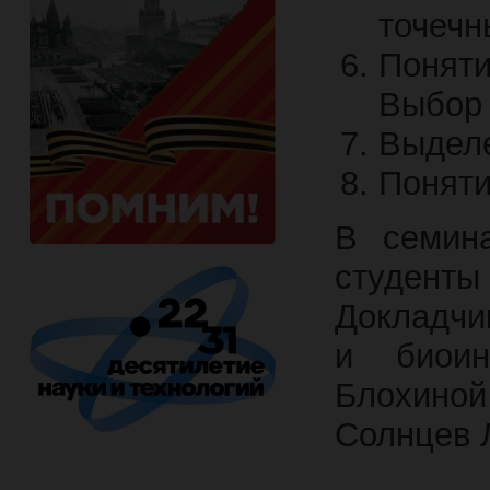
точечн
Поняти
Выбор 
Выделе
Поняти
В семина
студент
Докладчи
и биои
Блохиной
Солнцев 