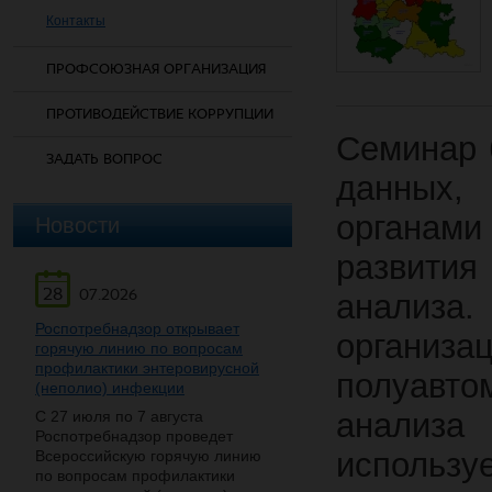
Контакты
ПРОФСОЮЗНАЯ ОРГАНИЗАЦИЯ
ПРОТИВОДЕЙСТВИЕ КОРРУПЦИИ
Семинар 
ЗАДАТЬ ВОПРОС
данных,
органам
Новости
развития
28
07.2026
анализа.
Роспотребнадзор открывает
органи
горячую линию по вопросам
профилактики энтеровирусной
полуавто
(неполио) инфекции
анализ
С 27 июля по 7 августа
Роспотребнадзор проведет
исполь
Всероссийскую горячую линию
по вопросам профилактики