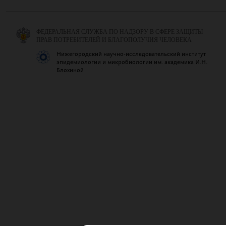
ФЕДЕРАЛЬНАЯ СЛУЖБА ПО НАДЗОРУ В СФЕРЕ ЗАЩИТЫ
ПРАВ ПОТРЕБИТЕЛЕЙ И БЛАГОПОЛУЧИЯ ЧЕЛОВЕКА
Нижегородский научно-исследовательский институт
эпидемиологии и микробиологии им. академика И.Н.
Блохиной