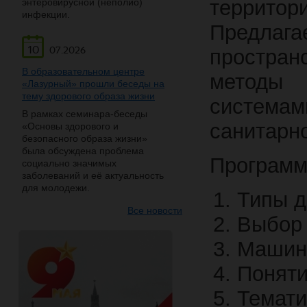
территор
энтеровирусной (неполио)
инфекции.
Предлаг
10
07.2026
простран
В образовательном центре
методы 
«Лазурный» прошли беседы на
тему здорового образа жизни
системам
В рамках семинара-беседы
санитарно
«Основы здорового и
безопасного образа жизни»
была обсуждена проблема
Программ
социально значимых
заболеваний и её актуальность
для молодежи.
Типы 
Все новости
Выбор 
Машин
Поняти
Темат