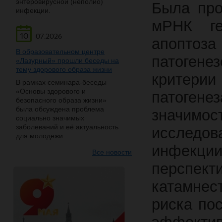
энтеровирусной (неполио)
Была про
инфекции.
мРНК ге
10
07.2026
апоптоз
В образовательном центре
патогене
«Лазурный» прошли беседы на
тему здорового образа жизни
критери
В рамках семинара-беседы
«Основы здорового и
патогене
безопасного образа жизни»
была обсуждена проблема
значимос
социально значимых
заболеваний и её актуальность
исследо
для молодежи.
инфекции
Все новости
перспе
катамнес
риска по