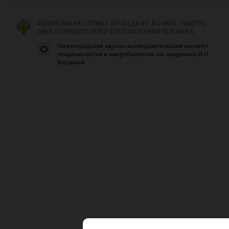
ФЕДЕРАЛЬНАЯ СЛУЖБА ПО НАДЗОРУ В СФЕРЕ ЗАЩИТЫ
ПРАВ ПОТРЕБИТЕЛЕЙ И БЛАГОПОЛУЧИЯ ЧЕЛОВЕКА
Нижегородский научно-исследовательский институт
эпидемиологии и микробиологии им. академика И.Н.
Блохиной