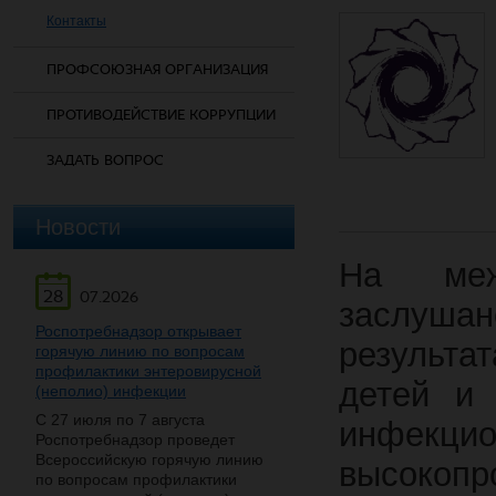
Контакты
ПРОФСОЮЗНАЯ ОРГАНИЗАЦИЯ
ПРОТИВОДЕЙСТВИЕ КОРРУПЦИИ
ЗАДАТЬ ВОПРОС
Новости
На меж
28
07.2026
заслуша
Роспотребнадзор открывает
результ
горячую линию по вопросам
профилактики энтеровирусной
детей и 
(неполио) инфекции
С 27 июля по 7 августа
инфекци
Роспотребнадзор проведет
Всероссийскую горячую линию
высокоп
по вопросам профилактики