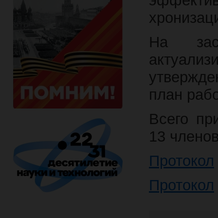
эффектив
хронизац
На за
актуали
утвержде
план рабо
Всего пр
13 члено
Протокол
Протокол