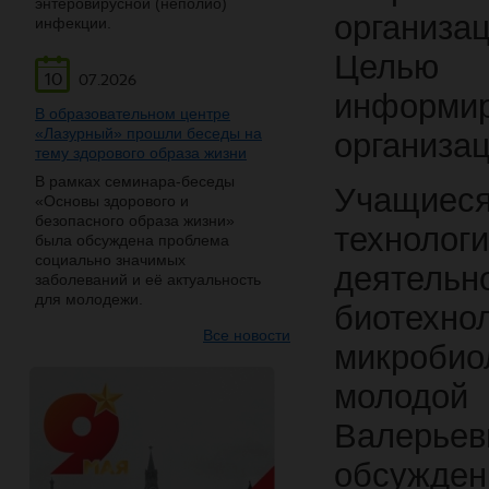
энтеровирусной (неполио)
организа
инфекции.
Целью 
10
07.2026
информи
В образовательном центре
«Лазурный» прошли беседы на
организа
тему здорового образа жизни
В рамках семинара-беседы
Учащие
«Основы здорового и
безопасного образа жизни»
технол
была обсуждена проблема
социально значимых
деятельн
заболеваний и её актуальность
для молодежи.
биотехн
Все новости
микробио
молодой
Валерье
обсужде