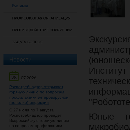
Контакты
ПРОФСОЮЗНАЯ ОРГАНИЗАЦИЯ
ПРОТИВОДЕЙСТВИЕ КОРРУПЦИИ
Экскур
ЗАДАТЬ ВОПРОС
админис
(юношеск
Новости
Институ
28
07.2026
технич
Роспотребнадзор открывает
информац
горячую линию по вопросам
профилактики энтеровирусной
"Робототе
(неполио) инфекции
С 27 июля по 7 августа
Юные те
Роспотребнадзор проведет
Всероссийскую горячую линию
микробио
по вопросам профилактики