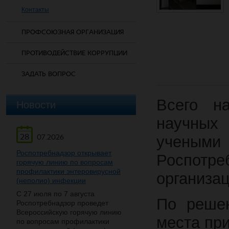
Контакты
ПРОФСОЮЗНАЯ ОРГАНИЗАЦИЯ
ПРОТИВОДЕЙСТВИЕ КОРРУПЦИИ
ЗАДАТЬ ВОПРОС
Всего н
Новости
научных
28
07.2026
учеными
Роспотребнадзор открывает
Роспот
горячую линию по вопросам
профилактики энтеровирусной
организац
(неполио) инфекции
С 27 июля по 7 августа
По решен
Роспотребнадзор проведет
Всероссийскую горячую линию
места пр
по вопросам профилактики