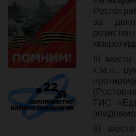
Роспотре
за док
резист
макролид
III место
к.м.н., р
противоч
(Ростов-
ГИС «Еди
эпидемиол
III мес