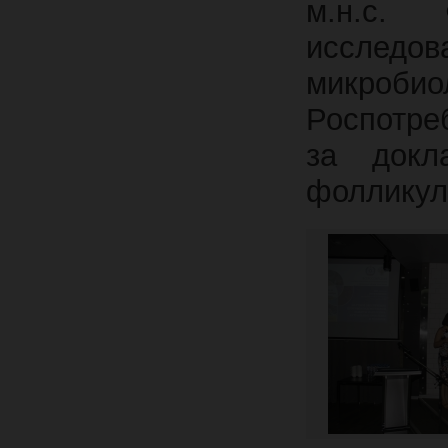
м.н.с. 
исследов
микробио
Роспотре
за докл
фолликул