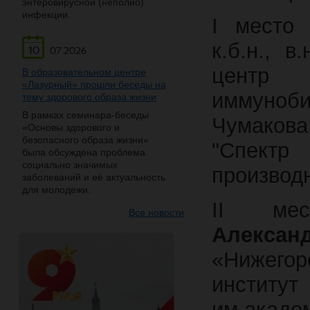
энтеровирусной (неполио)
инфекции.
I место
к.б.н., 
10
07.2026
центр 
В образовательном центре
«Лазурный» прошли беседы на
иммуноби
тему здорового образа жизни
В рамках семинара-беседы
Чумакова
«Основы здорового и
безопасного образа жизни»
"Спектр 
была обсуждена проблема
социально значимых
производ
заболеваний и её актуальность
для молодежи.
II м
Все новости
Алексан
«Нижегор
институ
им.ак