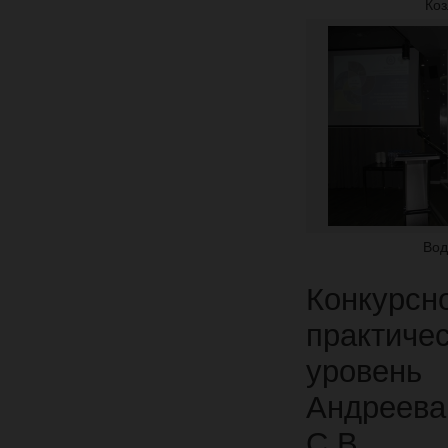
Коз
Вод
Конкурс
практиче
уровень
Андреева
С.В., Г