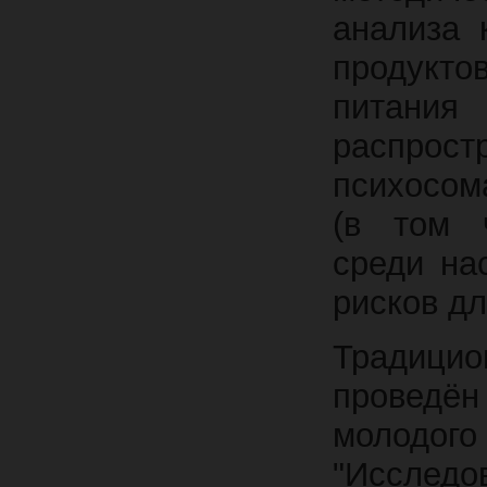
анализа 
продукто
питания
распрос
психосом
(в том ч
среди на
рисков дл
Традици
проведён
молодог
"Иссле