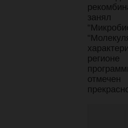
рекомби
занял 
"Микроби
"Молекул
характер
регионе
програм
отмечен 
прекрасн