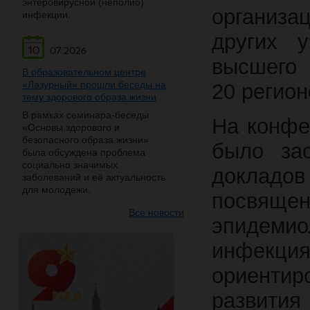
энтеровирусной (неполио)
организа
инфекции.
других 
10
07.2026
высшего 
В образовательном центре
«Лазурный» прошли беседы на
20 регио
тему здорового образа жизни
В рамках семинара-беседы
На конфе
«Основы здорового и
безопасного образа жизни»
было за
была обсуждена проблема
социально значимых
докладов
заболеваний и её актуальность
для молодежи.
посвяще
Все новости
эпидемио
инфекци
ориентир
развития