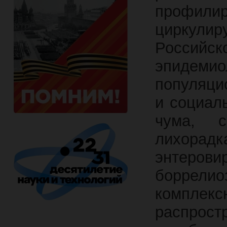
профилир
циркули
Росси
эпидемио
популяци
и социал
чума, с
лихорад
энтеро
боррелио
комплек
распрост