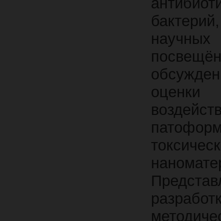
антибио
бактери
научны
посвещё
обсужде
оценки
воздейс
патофо
токсич
наномате
Представ
разраб
методиче