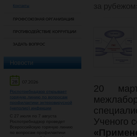
за рубежом
Контакты
ПРОФСОЮЗНАЯ ОРГАНИЗАЦИЯ
ПРОТИВОДЕЙСТВИЕ КОРРУПЦИИ
ЗАДАТЬ ВОПРОС
Новости
28
07.2026
20 март
Роспотребнадзор открывает
межлабор
горячую линию по вопросам
профилактики энтеровирусной
специал
(неполио) инфекции
С 27 июля по 7 августа
Ученого с
Роспотребнадзор проведет
Всероссийскую горячую линию
«При
по вопросам профилактики