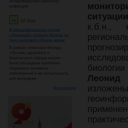
энтеровирусной (неполио)
монито
инфекции.
ситуации
10
07.2026
к.б.н.,
В образовательном центре
регио
«Лазурный» прошли беседы на
тему здорового образа жизни
прогноз
В рамках семинара-беседы
«Основы здорового и
исследов
безопасного образа жизни»
была обсуждена проблема
биологии
социально значимых
заболеваний и её актуальность
Леонид 
для молодежи.
излож
Все новости
геоинфо
примене
практиче