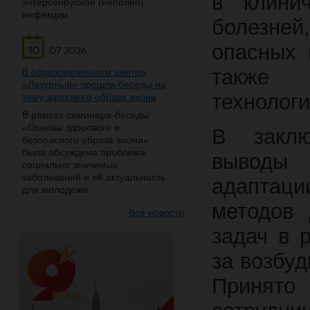
в клини
энтеровирусной (неполио)
инфекции.
болезней
опасных 
10
07.2026
также п
В образовательном центре
«Лазурный» прошли беседы на
технологи
тему здорового образа жизни
В рамках семинара-беседы
«Основы здорового и
В заклю
безопасного образа жизни»
была обсуждена проблема
выводы
социально значимых
заболеваний и её актуальность
адаптаци
для молодежи.
методов 
Все новости
задач в 
за возбу
Принят