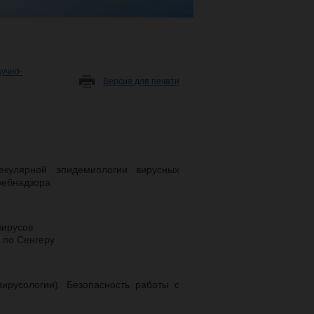
аучно-
Версия для печати
екулярной эпидемиологии вирусных
ребнадзора
вирусов
 по Сенгеру
ирусологии). Безопасность работы с