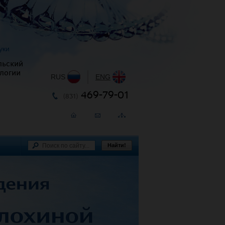
уки
льский
логии
RUS
|
ENG
469-79-01
(831)
Найти!