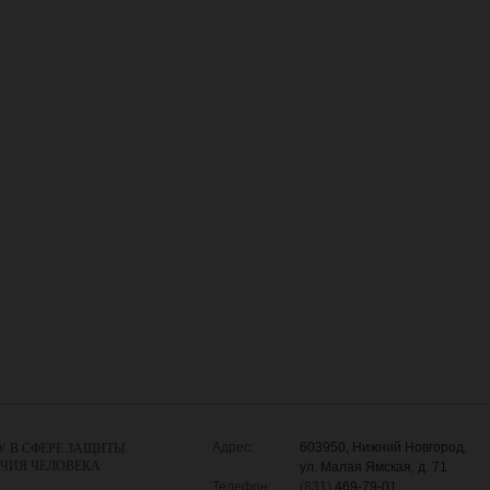
Адрес:
603950, Нижний Новгород,
У В СФЕРЕ ЗАЩИТЫ
УЧИЯ ЧЕЛОВЕКА
ул. Малая Ямская, д. 71
Телефон:
(831)
469-79-01