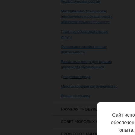
педагогический состав
Материально-техническое
обеспечение и оснащенность
образовательного процесса
Платные образовательные
услуги
Финансово-хозяйственная
деятельность
Вакантные места для приема
(перевода) обучающихся
Доступная среда
Международное сотрудничество
Внешние ссылки
НАУЧНАЯ ПРОДУКЦИЯ
Сайт испо
СОВЕТ МОЛОДЫХ УЧЕНЫХ
обеспечен
опыта.
ПРОФСОЮЗНАЯ ОРГАНИЗАЦИЯ