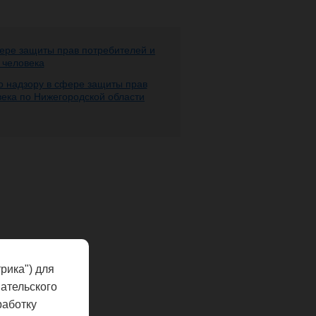
ере защиты прав потребителей и
 человека
 надзору в сфере защиты прав
века по Нижегородской области
рика") для
ательского
работку