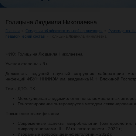
Голицына Людмила Николаевна
Главная
»
Сведения об образовательной организации
»
Руководство. Н
педагогический состав
»
Голицына Людмила Николаевна
ФИО: Голицына Людмила Николаевна
Ученая степень: к.б.н.
Должность: ведущий научный сотрудник лаборатории мол
инфекций ФБУН ННИИЭМ им. академика И.Н. Блохиной Роспот
Темы ДПО- ПК:
Молекулярная эпидемиология неполиомиелитных энтеро
Генотипирование энтеровирусов методом секвенирования
Повышение квалификации:
Современные аспекты микробиологии (бактериологии, в
микроорганизмами III – IV гр. патогенности - 2022 г.;
Избранные вопросы дезинфектологии – 2022 г.