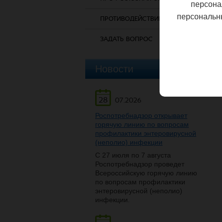
персона
персональн
ПРОТИВОДЕЙСТВИЕ КОРРУПЦИИ
ЗАДАТЬ ВОПРОС
Новости
28
07.2026
Роспотребнадзор открывает
горячую линию по вопросам
профилактики энтеровирусной
(неполио) инфекции
С 27 июля по 7 августа
Роспотребнадзор проведет
Всероссийскую горячую линию
по вопросам профилактики
энтеровирусной (неполио)
инфекции.