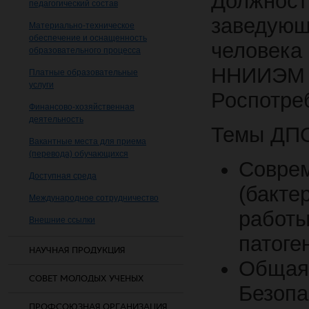
Должнос
педагогический состав
заведую
Материально-техническое
обеспечение и оснащенность
человек
образовательного процесса
ННИИЭМ 
Платные образовательные
услуги
Роспотре
Финансово-хозяйственная
деятельность
Темы ДПО
Вакантные места для приема
(перевода) обучающихся
Совре
Доступная среда
(бакте
Международное сотрудничество
работы
Внешние ссылки
патоге
НАУЧНАЯ ПРОДУКЦИЯ
Обща
СОВЕТ МОЛОДЫХ УЧЕНЫХ
Безоп
ПРОФСОЮЗНАЯ ОРГАНИЗАЦИЯ