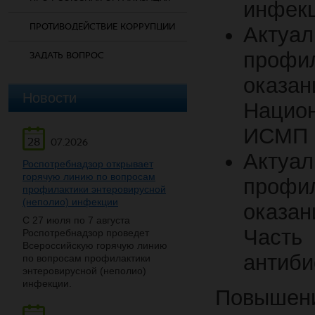
инфекц
ПРОТИВОДЕЙСТВИЕ КОРРУПЦИИ
Актуа
профи
ЗАДАТЬ ВОПРОС
оказа
Новости
Нацио
ИСМП
28
07.2026
Актуа
Роспотребнадзор открывает
горячую линию по вопросам
профи
профилактики энтеровирусной
(неполио) инфекции
оказа
С 27 июля по 7 августа
Часть 
Роспотребнадзор проведет
Всероссийскую горячую линию
антиби
по вопросам профилактики
энтеровирусной (неполио)
инфекции.
Повышени