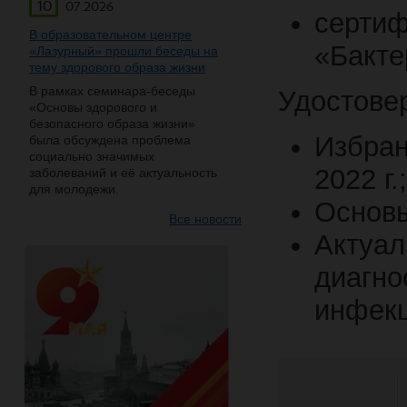
10
07.2026
серт
В образовательном центре
«Бакте
«Лазурный» прошли беседы на
тему здорового образа жизни
В рамках семинара-беседы
Удостове
«Основы здорового и
безопасного образа жизни»
Избра
была обсуждена проблема
социально значимых
2022 г.;
заболеваний и её актуальность
для молодежи.
Основы
Все новости
Актуа
диагн
инфекц