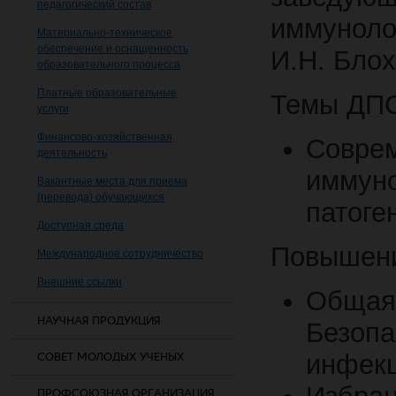
педагогический состав
иммунол
Материально-техническое
обеспечение и оснащенность
И.Н. Бло
образовательного процесса
Платные образовательные
Темы ДПО
услуги
Финансово-хозяйственная
Соврем
деятельность
иммун
Вакантные места для приема
(перевода) обучающихся
патоге
Доступная среда
Повышени
Международное сотрудничество
Внешние ссылки
Общая
НАУЧНАЯ ПРОДУКЦИЯ
Безоп
инфекц
СОВЕТ МОЛОДЫХ УЧЕНЫХ
ПРОФСОЮЗНАЯ ОРГАНИЗАЦИЯ