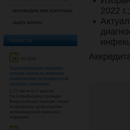
Избра
2022 г.;
ПРОТИВОДЕЙСТВИЕ КОРРУПЦИИ
Актуа
ЗАДАТЬ ВОПРОС
диагн
Новости
инфекц
Аккредита
28
07.2026
Роспотребнадзор открывает
горячую линию по вопросам
профилактики энтеровирусной
(неполио) инфекции
С 27 июля по 7 августа
Роспотребнадзор проведет
Всероссийскую горячую линию
по вопросам профилактики
энтеровирусной (неполио)
инфекции.